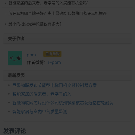
智能家居的后来者，老字号的入局能有机会吗?
蓝牙耳机哪个牌子好？史上最残酷15款热门蓝牙耳机横评
最小的指尖光学陀螺仪有多大？
关于作者
金牌笛客
pom
作者微博：
@pom
最新发表
尼果物联发布节能型电梯门机变频控制器方案
智能家居的后来者，老字号的入
智能物联网芯片设计公司杭州微纳核芯获近亿首轮融资
智能家居与室内空气质量监测
发表评论