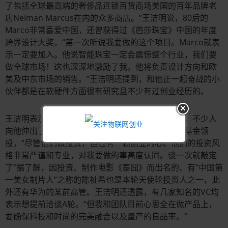
了包括全球最高端的奢侈品连锁百货商场美国的百年品牌老
店Neiman Marcus在内的众多商店。”王洁明说，80后的
Marco非常喜爱中国，还曾获得过《芭莎珠宝》中国的年度
跨界设计大奖，“第一次听说我要做的这个项目。Marco就表
示一定要加入。他说智能珠宝一定会震惊整个行业，我们要
做全球市场！这也深深地激励了我。他将负责设计方向和欧
美及中东市场的销售。”王洁明还提到，和他正一起奋战的小
伙伴都是在软硬件方面很有研究且不少有过创业经历的。
王洁明表示非常感谢投资圈朋友的信任。他辞职后，不少人
向他伸出了橄榄枝。最终他选定了蝙蝠资本和疆域基金领
投，“尽管他们做投资，但也有一颗创业的心。他们的投资风
格非常严谨和专业，对我要做的事高度认同。谈一次就敲定
了”据了解，因投资、制作电影《泰囧》而出名的、有“中国第
一美女制片人”之称的陈祉希也是本轮天使轮投资人之一，此
外还有华为的某前高管。王洁明还透露，有几家知名的VC均
表示想提前洽谈A轮。“但我和团队目前心思全在做产品上，
要确保科技和时尚的完美融合以及量产的良品率。”