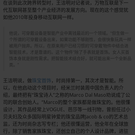
在谈到此次跨界转型时，王洁明对记者说，万物互联是下一
代互联网甚至整个产业经济的发展方向。现在的这个感觉犹
如他2010年投身移动互联网一样。
他说，可穿戴设备是智能产业中离钱最近的一个领域。“但生做一
个所谓的可穿戴设备出来，如果功能不够刚性，会很快象玩具一样
被用户抛弃。所以，在原来用户已经习惯的‘可穿戴’物件中结合进
智能技术，才是靠谱的。这个‘物件”除了手表就是首饰。女人买首
饰本身就是刚性需求。把智能技术结合好，就可能出来一个全新品
类。”
王洁明说，做
珠宝首饰
，时尚排第一，其次才是智能。所
以，在他启动这个项目时，经米兰时装周中国负责人的介
绍，最终把有“珠宝诗人”之称的Marco Dal Maso劝说成了公
司的联合创始人。“Marco的整个家族都是做珠宝的。他很懂
设计，其作品经常上VOGUE、芭莎等一线刊物，曾担任过小
贝夫妇及众多国际明星钟爱的珠宝品牌Jacob & co的艺术总
监，还为时尚杂志写专栏；他还很懂运营，他全年在全球旅
行，除了销售家族珠宝，还创立自己的个人设计品牌，进驻