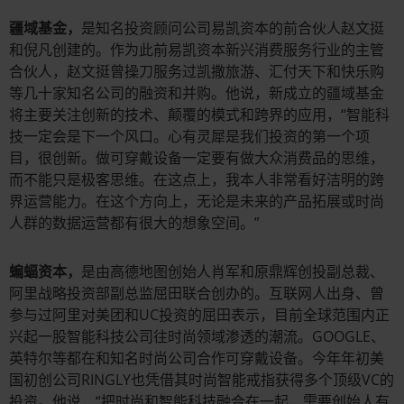
疆域基金
，
是知名投资顾问公司易凯资本的前合伙人赵文挺
和倪凡创建的。作为此前易凯资本新兴消费服务行业的主管
合伙人，赵文挺曾操刀服务过凯撒旅游、汇付天下和快乐购
等几十家知名公司的融资和并购。他说，新成立的疆域基金
将主要关注创新的技术、颠覆的模式和跨界的应用，“智能科
技一定会是下一个风口。心有灵犀是我们投资的第一个项
目，很创新。做可穿戴设备一定要有做大众消费品的思维，
而不能只是极客思维。在这点上，我本人非常看好洁明的跨
界运营能力。在这个方向上，无论是未来的产品拓展或时尚
人群的数据运营都有很大的想象空间。”
蝙蝠资本，
是由高德地图创始人肖军和原鼎辉创投副总裁、
阿里战略投资部副总监屈田联合创办的。互联网人出身、曾
参与过阿里对美团和UC投资的屈田表示，目前全球范围内正
兴起一股智能科技公司往时尚领域渗透的潮流。GOOGLE、
英特尔等都在和知名时尚公司合作可穿戴设备。今年年初美
国初创公司RINGLY也凭借其时尚智能戒指获得多个顶级VC的
投资。他说，“把时尚和智能科技融合在一起，需要创始人有