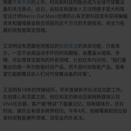
随着
苹果手表
的上市，时尚和科技的融合成为全球可穿戴设
备的关注焦点。近日，由知名新媒体人王洁明携手意大利珠
宝设计师Marco Dal Maso创建的心有灵犀科技宣布获得蝙蝠
资本和疆域基金联合领投的近千万元的天使投资，将全力拓
展时尚智能珠宝领域。
王洁明没有透露他将推出的
智能珠宝
的具体功能，只是表
示，一定不会是运动手环的时尚翻版，会覆盖从戒指、手
镯、吊坠等珠宝首饰的所有领域，计划在年内问世，“我们要
推出的是一系列智能时尚产品，而不是时尚智能产品。我希
望它能颠覆目前人们对可穿戴设备的印象”。
王洁明有18年的传媒经历，早年曾被新华社派驻北欧工作。
在创建心有灵犀之前，他在知名的移动互联网新媒体公司
VIVA任总裁，客户端“畅读”下载量过亿。除新媒体外，还在
时尚、娱乐业有很多跨界经历。今年4月，他被曝离职创业投
身时尚智能硬件领域，深受业内外关注。