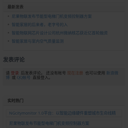
最新发表
尼果物联发布节能型电梯门机变频控制器方案
智能家居的后来者，老字号的入
智能物联网芯片设计公司杭州微纳核芯获近亿首轮融资
智能家居与室内空气质量监测
发表评论
请
登录
后发表评论。 还没有帐号
现在注册
也可以使用
新浪微
博
或
QQ帐号
直接登入。
实时热门
NGcitymonitor 1.0平台：以智能边缘硬件重塑城市生命线精
准运维新范式
尼果物联发布节能型电梯门机变频控制器方案