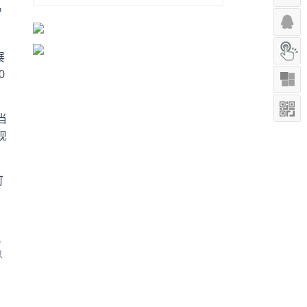
智
展
0
当
现
可
，
，
以