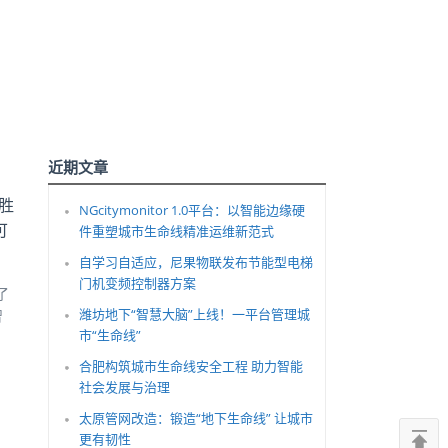
近期文章
胜
NGcitymonitor 1.0平台：以智能边缘硬
可
件重塑城市生命线精准运维新范式
自学习自适应，尼果物联发布节能型电梯
门机变频控制器方案
了
潍坊地下“智慧大脑”上线！一平台管理城
智
市“生命线”
合肥构筑城市生命线安全工程 助力智能
社会发展与治理
太原管网改造：锻造“地下生命线” 让城市
更有韧性