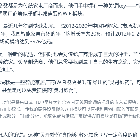
”中多数都是为传统家电厂商而来，他们手中握有一种关键key——
明厂商等似乎都非常需要的WiFi模块。
近几年得到快速发展。《2012-2020年中国智能家居市场发
1年，我国智能家居市场的年平均增长率为20%，预计2012年到2
市场规模将达到3576亿元。
是一种新的机遇，但同时也会对传统厂商形成了巨大的冲击，首
传统家居设备制造商，他们急需要找到属于自己的生存之道，实
滩上”。
块就是一些智能家居厂商(WiFi模块提供商)给出的“灵丹妙药”，
，甚至是可以免费提供的“灵丹妙药”。
层，功能是将串口或TTL电平转为符合WiFi无线网络通信标准的嵌入式模块
及TCP/IP协议栈。传统的硬件设备嵌入WiFi模块可以直接利用WiFi联入互联网
成部分。”由此分析，能够免费为传统厂商提供WiFi模块是在做“造七级
人的馅饼。这种“灵丹妙药”真能够“救死扶伤”吗?一定程度的确