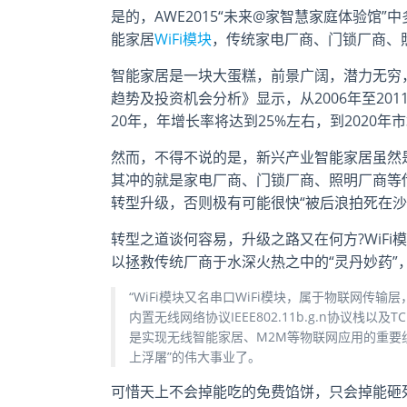
是的，AWE2015“未来@家智慧家庭体验馆
能家居
WiFi模块
，传统家电厂商、门锁厂商、照
智能家居是一块大蛋糕，前景广阔，潜力无穷，最
趋势及投资机会分析》显示，从2006年至201
20年，年增长率将达到25%左右，到2020年
然而，不得不说的是，新兴产业智能家居虽然
其冲的就是家电厂商、门锁厂商、照明厂商等
转型升级，否则极有可能很快“被后浪拍死在沙
转型之道谈何容易，升级之路又在何方?WiFi模
以拯救传统厂商于水深火热之中的“灵丹妙药”
“WiFi模块又名串口WiFi模块，属于物联网传输
内置无线网络协议IEEE802.11b.g.n协议栈以
是实现无线智能家居、M2M等物联网应用的重要组
上浮屠”的伟大事业了。
可惜天上不会掉能吃的免费馅饼，只会掉能砸死