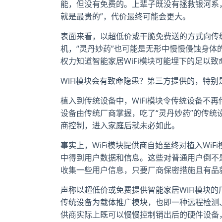
能，但没有免费的。上辈子既没有拯救银河系
就是最贵的”，代价最终可能会更大。
表面来看，以超低价或干脆免费送的方式向传统
机，“灵丹妙药”也可能是无形中慢慢侵蚀身体的
权力知道智能家居WiFi模块可能埋下的足以致
WiFi模块会有致命隐患？第三方提供的，特别
植入到传统设备中，WiFi模块令传统设备不
设备由传统厂商掌握，吃了“灵丹妙药”的传
商控制，进入家庭后就未必如此。
事实上，WiFi模块提供商自始至终对植入Wi
中得到用户数据和信息。这些对普通用户倒不
收集一些用户信息，只要厂商保密措施且有品
声称以超低价或免费提供智能家居WiFi模块
传统设备为载体推广模块，也即一种远程检测、
供商实际上既可以慢慢控制销出后的硬件设备