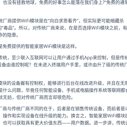
，也没有拯救地球，免费的好事怎么能落在我们身上?“免费的通
厂商提供WiFi模块是在“向白求恩看齐”，但实际更可能暗藏杀
“毒品”。所以，对传统厂商来说，在是否选择WiFi模块之前，
命的隐患。
是免费提供的智能家居WiFi模块是这样。
再传统，至少联入互联网可以让用户通过手机App来控制，但是传
统设备由谁控制呢？在未进入终端用户手里，或许由升了级的传统
Fi模块的设备握有控制权，能够进行后台在线改进升级，并且在无
是什么问题，毕竟任何智能设备、手机或电脑操作系统等联网都
就无妨，但对传统厂商而言却很危险。
的厂商与传统厂商不同的在于，后者是在销售传统设备，而前者是
操作和实现设备在线升级的能力。换言之，智能家居WiFi模块
，也可以获取具有更大价值东西——用户数据。进一步讲，传统