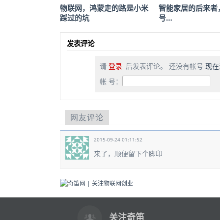
物联网，鸿蒙走的路是小米
智能家居的后来者
踩过的坑
号…
发表评论
请
登录
后发表评论。 还没有帐号
现在
帐 号：
网友评论
2015-09-24 01:11:52
来了，顺便留下个脚印
关注奇笛