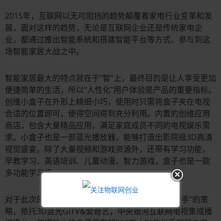
2015年，互联网以无可阻挡的趋势颠覆着家电行业变革和发
展，面对这样的趋势，无论是互联网企业还是传统家电企
业，都通过推出智能系统和搭建智能平台等方式，参与到这
场智能家居大战之中。
智能家居最大的特点就在于“智”上，最终目的是让人享受更加
便捷简单的生活，所以“人性化”用户体验是产品的重要指标。
创维小盒子在外形上精细小巧，使用时只需将盒子夹在电视
合适的位置即可，使得空间得到充分利用。内置的创维应用
商店，包含大量精品应用，满足家庭成员不同的电视娱乐需
求。小盒子也是一部蓝光播放器，能够打造出影院级3D高清
视觉盛宴。除了大量视频和游戏资源外，还带有学习功能，
早教学习、英语培训、儿童动漫、智力游戏，盒子也是一款
多功能学习机。
对于此次的创维小盒子新品，创维还采用了“强强联手”的策
略，依托3D蓝光GITV&爱奇艺，中央银河互联网电视集成播