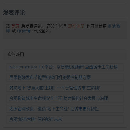
发表评论
请
登录
后发表评论。 还没有帐号
现在注册
也可以使用
新浪微
博
或
QQ帐号
直接登入。
实时热门
NGcitymonitor 1.0平台：以智能边缘硬件重塑城市生命线精
准运维新范式
尼果物联发布节能型电梯门机变频控制器方案
潍坊地下“智慧大脑”上线！一平台管理城市“生命线”
合肥构筑城市生命线安全工程 助力智能社会发展与治理
太原管网改造：锻造“地下生命线” 让城市更有韧性
合肥“城市大脑” 智绘城市未来