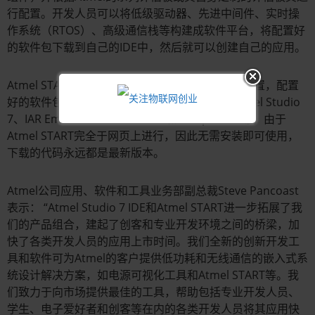
行配置。开发人员可以将低级驱动器、先进中间件、实时操
作系统（RTOS）、高级通信栈等构建成软件平台，将配置好
的软件包下载到自己的IDE中，然后就可以创建自己的应用。
Atmel START支持对引脚复用和时钟树的图形化配置，配置
好的软件包下载后可支持多种开发环境，包括Atmel Studio
7、IAR Embedded Workbench和 Keil µVision等。由于
Atmel START完全于网页上进行，因此无需安装即可使用，
下载的代码永远都是最新版本。
Atmel公司应用、软件和工具业务部副总裁Steve Pancoast
表示： “Atmel Studio 7 IDE和Atmel START进一步拓展了我
们的产品组合，建起了创客和专业开发环境之间的桥梁，加
快了各类开发人员的应用上市时间。我们全新的创新开发工
具和软件可为Atmel的客户提供低功耗和无线通信的嵌入式系
统设计解决方案，如电源可视化工具和Atmel START等。我
们致力于向市场提供最佳的工具，帮助包括专业开发人员、
学生、电子爱好者和创客等在内的各类开发人员将其应用快