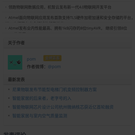
领跑物联网数据应用，机智云发布新一代4.0物联网开发平台
Atmel面向物联网应用发布首款支持TLS硬件加密加速和安全存储的平台，
进一步拓展在安全领域的领导地位
Atmel发布业内性能最高、拥有1kB闪存的8位tinyAVR， 继续引领8位
MCU的发展
关于作者
金牌笛客
pom
作者微博：
@pom
最新发表
尼果物联发布节能型电梯门机变频控制器方案
智能家居的后来者，老字号的入
智能物联网芯片设计公司杭州微纳核芯获近亿首轮融资
智能家居与室内空气质量监测