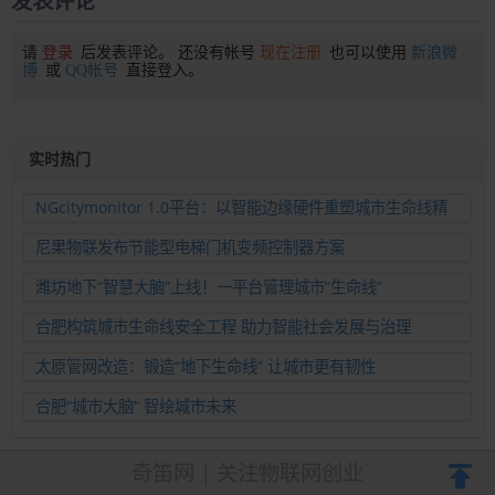
发表评论
请
登录
后发表评论。 还没有帐号
现在注册
也可以使用
新浪微
博
或
QQ帐号
直接登入。
实时热门
NGcitymonitor 1.0平台：以智能边缘硬件重塑城市生命线精
准运维新范式
尼果物联发布节能型电梯门机变频控制器方案
潍坊地下“智慧大脑”上线！一平台管理城市“生命线”
合肥构筑城市生命线安全工程 助力智能社会发展与治理
太原管网改造：锻造“地下生命线” 让城市更有韧性
合肥“城市大脑” 智绘城市未来
奇笛网 | 关注物联网创业