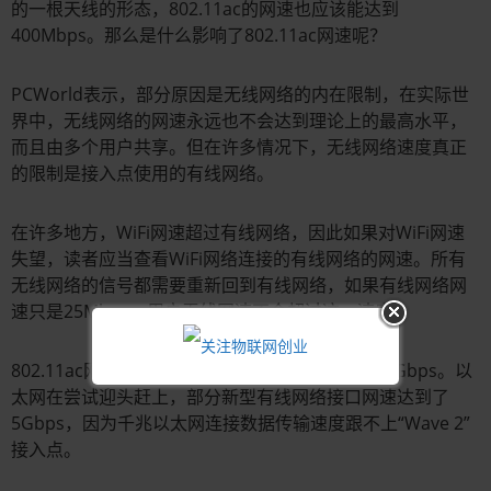
的一根天线的形态，802.11ac的网速也应该能达到
400Mbps。那么是什么影响了802.11ac网速呢？
PCWorld表示，部分原因是无线网络的内在限制，在实际世
界中，无线网络的网速永远也不会达到理论上的最高水平，
而且由多个用户共享。但在许多情况下，无线网络速度真正
的限制是接入点使用的有线网络。
在许多地方，WiFi网速超过有线网络，因此如果对WiFi网速
失望，读者应当查看WiFi网络连接的有线网络的网速。所有
无线网络的信号都需要重新回到有线网络，如果有线网络网
速只是25Mbps，用户无线网速不会超过这一速度。
802.11ac网速越来越高，“Wave 2”网速可以达到7Gbps。以
太网在尝试迎头赶上，部分新型有线网络接口网速达到了
5Gbps，因为千兆以太网连接数据传输速度跟不上“Wave 2”
接入点。