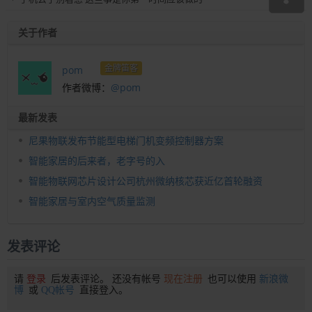
关于作者
金牌笛客
pom
作者微博：
@pom
最新发表
尼果物联发布节能型电梯门机变频控制器方案
智能家居的后来者，老字号的入
智能物联网芯片设计公司杭州微纳核芯获近亿首轮融资
智能家居与室内空气质量监测
发表评论
请
登录
后发表评论。 还没有帐号
现在注册
也可以使用
新浪微
博
或
QQ帐号
直接登入。