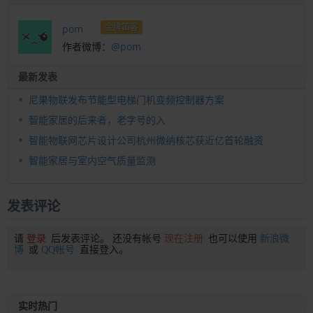
金牌笛客
pom
作者微博：
@pom
最新发表
尼果物联发布节能型电梯门机变频控制器方案
智能家居的后来者，老字号的入
智能物联网芯片设计公司杭州微纳核芯获近亿首轮融资
智能家居与室内空气质量监测
发表评论
请
登录
后发表评论。 还没有帐号
现在注册
也可以使用
新浪微
博
或
QQ帐号
直接登入。
实时热门