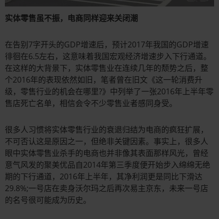
实体零售虽不振，电商同样迎来关闭潮
在告别7字开头的GDP增速后，预计2017年我国的GDP增速
徘徊在6.5左右，这意味着我国宏观经济增速步入下行通道。
在这样的大背景下，实体零售业在连续几年的颓势之后，整
个2016年的表现依然如旧，笔者曾在旧文《这一轮消费升
级，零售行业的机会在哪里?》中列举了一张2016年上半年零
售店死亡名单，相信会令不少零售业者感同身受。
很多人习惯将实体零售行业的衰退归结为电商的疯狂扩展，
不可否认这是原因之一，但绝非关键因素。事实上，很多人
眼中实体零售业杀手的电商也并非像其表面那样风光，曾经
意气风发的聚美优品自2014年第三季度便开始步入绵绵无绝
期的下行通道，2016年上半年，其净利润更是同比下滑达
29.8%;一号店在卖身沃尔玛之后再次易主京东，未来一号店
的名号很可能成为历史。