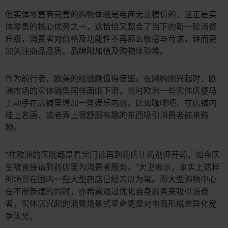
但实体零售商完善的购物体验是电商无法模仿的，这正是实
体零售的核心优势之一，这恰恰又契合了当下的新一轮消费
升级，消费者对价格及功能性不再那么敏感与苛求，转而更
加关注商品品质、品牌附加值及购物体验等。
作为前行者，欧美的经验颇值得借鉴。在网购刚兴起时，欧
洲市场的实体销售同样面临下滑，当时欧洲一些实体店便马
上动手在店铺里增加一些娱乐内容，比如咖啡吧、在店铺内
挂上名画，或者弄上很舒服有趣的东西吸引消费者前来购
物。
“在欧洲的医院都是看完门诊再到药店让药剂师开药，如今医
生被直接请到药店里为消费者服务。”大卫表示，事实上这样
的场景在国内一些大型药店已经习以为常。而大型购物中心
在不断新建的同时，亦希冀通过优化自身服务来吸引消费
者，实体店兴起的消费场景式革命更是对电商形成差异化竞
争优势。