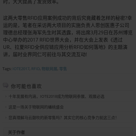
时，大大提高了发货效率。
这两大零售RFID应用案例成功的背后究竟藏着怎样的秘密?幸
运的是，笔者在采访两大项目的实施负责人思创医惠子公司
理德总经理张海军先生时其透露，将出席3月29日在苏州博览
中心举办的2017 RFID世界大会，并在大会上发表《透过
UR、拉夏RFID全供应链应用分析RFID如何落地》的主题演
讲，届时业界同仁可前往与其交流互动!
Tags:
IOTE2017
,
RFID
,
物联网展
,
零售
你可能也喜欢
十年发展有内涵，IOTE2018成为物联网参展、观展必选
这是一场关于物联网的蟠桃盛会
您真理解马云鼓吹的新零售吗？其实它的核心竞争力就这三点！
关于作者