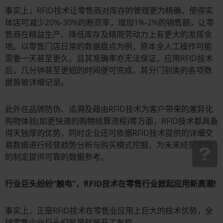
事实上，RFID技术让零售商对库存的管理更为精确，使得实
体店可减少20%-30%的断货率，增加1%-2%的销售额，让零
售商在精益生产、降低库存及精简劳动力上有更大的发挥余
地。以零售门店日常的数据盘点为例，原本全人工操作可能
需要一天甚至更久，且其准确率亦无法保证，应用RFID技术
后，几分钟甚至更短的时间便可完成，其分门别类的各项数
据皆被详细记录。
此外在品牌防伪、追溯及藉由RFID技术为客户带来的差异化
购物体验(如更快速的购物结算流程)等方面，RFID技术都具备
得天独厚的优势，同时企业还可依据RFID技术提供的详细交
易数据进行经营趋势分析与购买模式挖掘，为未来经营策略
的制定提供可靠的数据参考。
行业巨头纷纷“触电”，RFID技术在零售行业掀起应用新高潮!
事实上，正是RFID技术在零售业应用上巨大的技术优势，全
球零售企业巨头们早早就展开了布局。