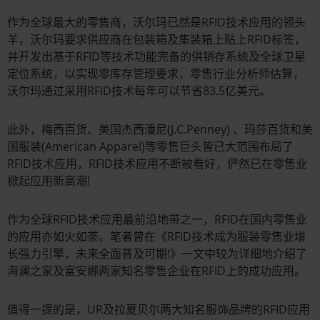
作为全球最大的零售商，沃尔玛已然是RFID技术应用的领头
羊，沃尔玛要求供应商在包装箱及集装箱上贴上RFID标签，
并开发出基于RFID等技术功能完备的供销存系统及全球卫星
定位系统，以实现零库存管理要求，零售行业分析师估算，
沃尔玛通过采用RFID技术每年可以节省83.5亿美元。
此外，梅西百货、美国杰西潘尼(J.C.Penney) 、玛莎百货和美
国服装(American Apparel)等零售巨头皆已大范围布局了
RFID技术应用，RFID技术应用不断被看好，俨然已在零售业
掀起应用新高潮!
作为全球RFID技术应用最前沿地带之一，RFID在国内零售业
的应用亦如火如荼。笔者曾在《RFID技术成为服装零售业增
长强力引擎，未来全面普及可期!》一文中较为详细地介绍了
海澜之家及富安娜两家知名零售企业在RFID上的成功应用。
值得一提的是，UR及拉夏贝尔两大知名服饰品牌的RFID应用