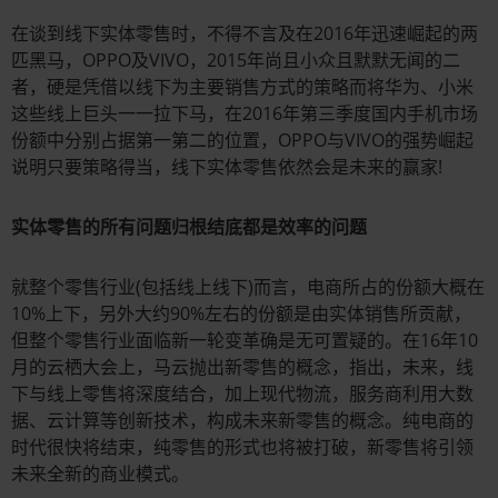
在谈到线下实体零售时，不得不言及在2016年迅速崛起的两
匹黑马，OPPO及VIVO，2015年尚且小众且默默无闻的二
者，硬是凭借以线下为主要销售方式的策略而将华为、小米
这些线上巨头一一拉下马，在2016年第三季度国内手机市场
份额中分别占据第一第二的位置，OPPO与VIVO的强势崛起
说明只要策略得当，线下实体零售依然会是未来的赢家!
实体零售的所有问题归根结底都是效率的问题
就整个零售行业(包括线上线下)而言，电商所占的份额大概在
10%上下，另外大约90%左右的份额是由实体销售所贡献，
但整个零售行业面临新一轮变革确是无可置疑的。在16年10
月的云栖大会上，马云抛出新零售的概念，指出，未来，线
下与线上零售将深度结合，加上现代物流，服务商利用大数
据、云计算等创新技术，构成未来新零售的概念。纯电商的
时代很快将结束，纯零售的形式也将被打破，新零售将引领
未来全新的商业模式。