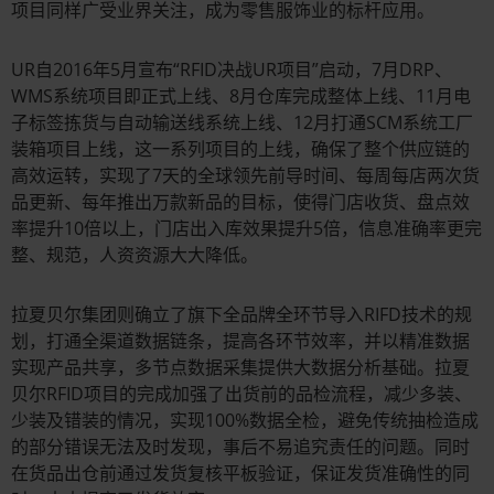
项目同样广受业界关注，成为零售服饰业的标杆应用。
UR自2016年5月宣布“RFID决战UR项目”启动，7月DRP、
WMS系统项目即正式上线、8月仓库完成整体上线、11月电
子标签拣货与自动输送线系统上线、12月打通SCM系统工厂
装箱项目上线，这一系列项目的上线，确保了整个供应链的
高效运转，实现了7天的全球领先前导时间、每周每店两次货
品更新、每年推出万款新品的目标，使得门店收货、盘点效
率提升10倍以上，门店出入库效果提升5倍，信息准确率更完
整、规范，人资资源大大降低。
拉夏贝尔集团则确立了旗下全品牌全环节导入RIFD技术的规
划，打通全渠道数据链条，提高各环节效率，并以精准数据
实现产品共享，多节点数据采集提供大数据分析基础。拉夏
贝尔RFID项目的完成加强了出货前的品检流程，减少多装、
少装及错装的情况，实现100%数据全检，避免传统抽检造成
的部分错误无法及时发现，事后不易追究责任的问题。同时
在货品出仓前通过发货复核平板验证，保证发货准确性的同