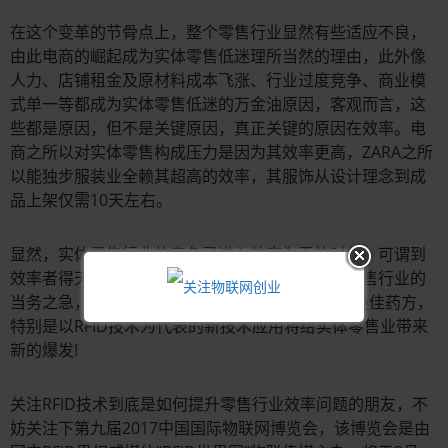
在这个变革的节骨点上，整个零售行业显然有些适应不良，
由此电商的崛起成为实体零售低迷理所当然的理由，此外像
人力、店铺租金及原材料成本飞涨、行业过度竞争、商业模
式单一等都成为实体零售低迷的万金油原因，客观而言，这
些都是原因，但不是关键原因，真正关键的原因在效率。电
商之所以对实体零售构成压力是因为其效率更高，ZARA之所
以能独步服装业全赖其超高的效率，其服饰从设计理念到成
品上架仅需10天左右。
显然，实体零售行业的竞争已进入效率为王的时代，可谓到
效率者得天下，而如何提升效率已成为当下实体零售行业的
当务之急，如何提升?智能化、信息化及自动化乃最佳药方，
特别是以RFID技术为代表的新技术应用将给实体零售业带来
新的爆发!
关注RFID技术到底是如何提升零售行业效率问题的朋友，不
妨关注下第九届2017中国国际物联网博览会，该博览会是由