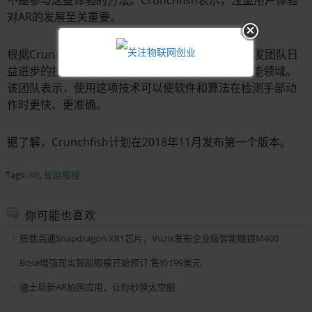
不是参与这些体验的方法。Crunchfish表示，注重用户体验
对AR的发展至关重要。
根据Crunchfish的说法，新的界面应用是通过其开发团队日
益进步的技术而实现的，特别是神经网络和人工智能领域。
该团队表示，使用这项技术可以使软件和算法在检测手部动
作时更快、更准确。
据了解，Crunchfish计划在2018年11月发布第一个版本。
Tags:
AR
,
智能眼镜
你可能也喜欢
搭载高通Snapdragon XR1芯片，Vuzix发布企业级智能眼镜M400
Bose增强现实智能眼镜开始预订 售价199美元
迪士尼新AR拍照应用，让你秒换太空服