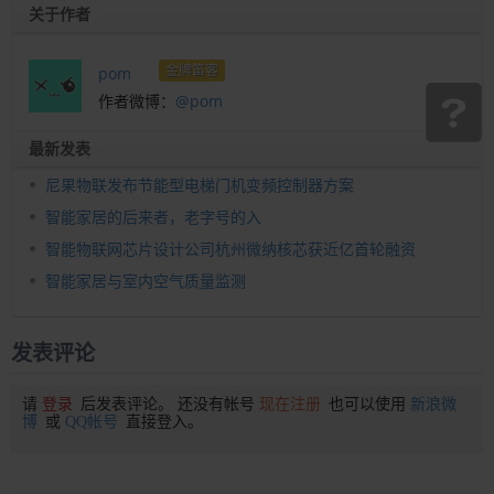
关于作者
金牌笛客
pom
作者微博：
@pom
最新发表
尼果物联发布节能型电梯门机变频控制器方案
智能家居的后来者，老字号的入
智能物联网芯片设计公司杭州微纳核芯获近亿首轮融资
智能家居与室内空气质量监测
发表评论
请
登录
后发表评论。 还没有帐号
现在注册
也可以使用
新浪微
博
或
QQ帐号
直接登入。