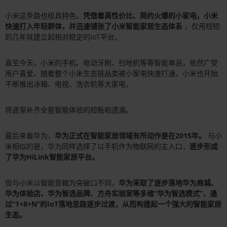
小米这条路也极具特色。
凭借着高性价比、简约火爆的小家电，小米
快速打入年轻群体，并迅速铺张了小米智能家居生态体系
，仅用短短
的几年就建立起相对稳定的IoT平台。
直至今天，小米的手机、电动牙刷、扫地机等等智能单品，依然广受
用户喜爱。随着整个小米生态链品类被小家电快速打通，小米也开始
不断推出冰箱、电视、洗衣机等大家电，
将逐渐补齐全屋智能体验的短板和遗漏。
最后来看华为，
华为正式在智能家居领域有所动作是在2015年。
与小
米相似的是，华为同样选择了以手机作为物联网的主入口，
逐步形成
了华为HiLink智能家居平台。
但与小米以智能音箱为突破口不同，
华为采取了逐步落地华为商城、
华为体验店、华为智选品牌、方舟实验室等多维“华为智选模式”，通
过“1+8+N”的IoT落地思路逐步过渡，从而构建起一个强大的智能家居
生态。