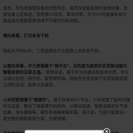
显然，华为很清楚自身的优势所在，虽然在智能家居的落地体量、连
接设备上还稍逊，但凭借5G技术、算法优势，华为IoT的发展未来可
能会成为智能家居领域不可替代的新动能。
横向来看，打法各有千秋
除起点不同以外，三家品牌在打法思路上也各有不同。
从整体来看，华为更侧重于“做平台”，目的是为能更好实现移动端与
智能家居的互联互通。
举例来说，基于华为的通讯和技术优势，你可
以通过任何一部手机、智慧屏终端，轻松在任意场景下实现智能家居
之间的互动、投屏以及操控。
小米则更侧重于“做硬件”。
基于自身的IoT平台，小米搭建了独有的硬
件生态链，整合了海量硬件制造商，从移动电源、智能音箱到空气净
化器、净水器等等，硬件布局越来越丰富，基于此，为用户配套出一
套完整的智能家居方案，方便快捷。