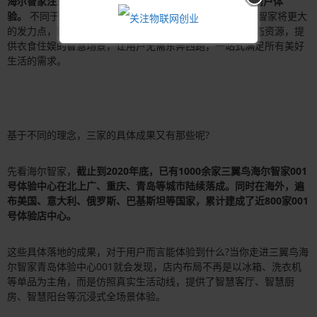
海尔智家注重的却是“做生态”，最终目的是为更好地提升用户体
验。
不同于其他品牌只是简单地推出智能设备单品，海尔智家将更大
的发力点，围绕在了用户生活体验上。并整合众多行业生态资源，提
供衣食住娱的智慧场景，让用户无需东奔西跑，一站式满足所有美好
生活的需求。
基于不同的理念，三家的具体成果又有那些呢?
先看海尔智家，
截止到2020年底，已有1000余家三翼鸟海尔智家001
号体验中心在北上广、重庆、青岛等城市陆续落成。同时在海外，遍
布美国、意大利、俄罗斯、巴基斯坦等国家，累计建成了近800家001
号体验店中心。
这些具体落地的成果，对于用户而言能体验到什么?当你走进三翼鸟海
尔智家青岛体验中心001就会发现，店内布局不再是以冰箱、洗衣机
等单品为主角，而是仿照真实生活动线，提供了智慧客厅、智慧厨
房、智慧阳台等沉浸式全场景体验。