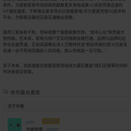
条件，为智能家居市场持续贡献着更多落地成果;小米则凭借迅速的
IoT铺张速度，不断推出更多性价比智能家电;华为更是凭借5G技术和
平台，为智能设备的互联互通做出贡献。
虽然三家各有千秋，但纵观整个智能家居市场，“去中心化”依然是大
势所趋。在未来，家电与用户交互的隔阂会被打通，品牌与品牌的边
界也会被贯通。正如英国著名诗人艾略特所说“假如传统的意义仅是盲
目或一丝不苟地因循前人的风格，那么传统就一无可取。”
至于未来，到底谁能在智能家居领域成为最后赢家?我们还需等时间和
市场来验证答案。
你可能也喜欢
关于作者
金牌笛客
pom
作者微博：
@pom