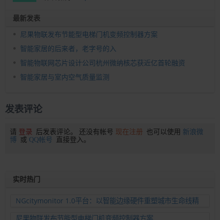
最新发表
尼果物联发布节能型电梯门机变频控制器方案
智能家居的后来者，老字号的入
智能物联网芯片设计公司杭州微纳核芯获近亿首轮融资
智能家居与室内空气质量监测
发表评论
请
登录
后发表评论。 还没有帐号
现在注册
也可以使用
新浪微
博
或
QQ帐号
直接登入。
实时热门
NGcitymonitor 1.0平台：以智能边缘硬件重塑城市生命线精
准运维新范式
尼果物联发布节能型电梯门机变频控制器方案