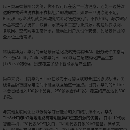
以三翼鸟智慧阳台为例，你不仅可以在这里一边健身，还能一边将湿
透的衣物丢进洗衣机干衣机组合即洗即烘，如果一旦洗涤剂不足，
BlingBling彩装机就会自动购买实现“无感支付”。不仅如此，海尔智家
已基本整合了洗护、饮食、家装等各生态行业资源，构建起衣联网、
食联网、空气网等生态体系，能满足用户从设计安装、到场景体验的
全方位生活需求。
继续看华为，华为的全场景智慧化战略凭借着HiAI、服务硬件生态两
个平台(Ability Gallery和华为HiLink)以及三层结构化产品生态
(1+8+N)的架构，迅速覆盖了整个智能家居产业链。
简单来说，目前华为HiLink在致力于万物互联的全连接协议标准，突
破各品牌智能家电之间不能互联互通这一痛点。目前，华为的HiLink
平台已经接入100多个品类、250多家合作厂家、覆盖的产品达到500
多款。
与其他互联网企业以低价争夺智能音箱入口的打法不同，
华为
“1+8+N”的IoT落地思路有着明显集中生态资源的优势。
其中“1”代表
智能手机，“8”代表8个辅入口，“N”则代表其他的IoT设备。简单来
说，就是你可以用1部华为手机，在生活中的任意场景实现各智能家电