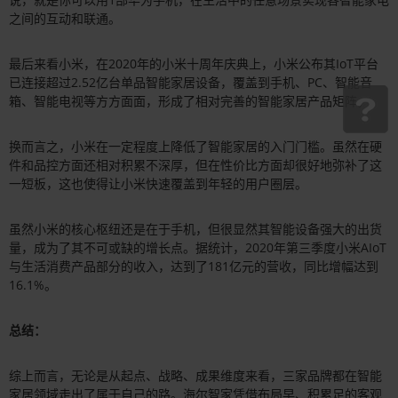
之间的互动和联通。
最后来看小米，在2020年的小米十周年庆典上，小米公布其IoT平台
已连接超过2.52亿台单品智能家居设备，覆盖到手机、PC、智能音
箱、智能电视等方方面面，形成了相对完善的智能家居产品矩阵。
换而言之，小米在一定程度上降低了智能家居的入门门槛。虽然在硬
件和品控方面还相对积累不深厚，但在性价比方面却很好地弥补了这
一短板，这也使得让小米快速覆盖到年轻的用户圈层。
虽然小米的核心枢纽还是在于手机，但很显然其智能设备强大的出货
量，成为了其不可或缺的增长点。据统计，2020年第三季度小米AIoT
与生活消费产品部分的收入，达到了181亿元的营收，同比增幅达到
16.1%。
总结：
综上而言，无论是从起点、战略、成果维度来看，三家品牌都在智能
家居领域走出了属于自己的路。海尔智家凭借布局早、积累足的客观