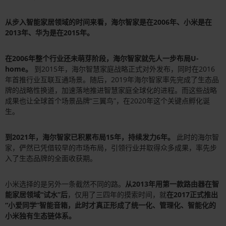
从步入智能家居领域的时间来看，海尔智家是在2006年、小米是在
2013年、华为是在2015年。
在2006年整个行业还未萌芽阶段，海尔智家就先人一步布局U-
home。
到2015年，海尔智慧家庭战略正式对外发布，同时在2016
年首推行业互联互通场景。随后，2019年海尔智家率先完成了生态品
牌的战略性换道，加速落地推进智慧家庭全球化的进程。而这些战略
成果也让全球首个场景品牌“三翼鸟”，在2020年这个关键点孵化诞
生。
到2021年，海尔智家已积累布局15年，持续发力6年。
此时的海尔智
家，俨然已凭借较早的市场布局，引领行业并取得众多成果，率先步
入了生态品牌的全面收获期。
小米选择的是另外一条截然不同的路。
从2013年用第一款路由器在智
能家居领域“试水”后
，仅用了三四年的摸索时间，就
在2017正式推出
“小爱同学”智能音箱，此时才真正形成了统一化、管理化、智能化的
小米独有生态链体系。