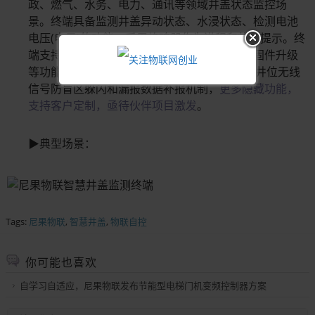
政、燃气、水务、电力、通讯等领域井盖状态监控场
景。终端具备监测井盖异动状态、水浸状态、检测电池
电压(电量)的功能，采用蜂鸣器作为进程和状态提示。终
端支持蓝牙近场或远程云端参数读取、调整和固件升级
等功能，内置高效低功耗CAT.1 4G通讯，支持井位无线
信号防盲区躲闪和漏报数据补报机制，
更多隐藏功能，
支持客户定制，亟待伙伴项目激发
。
▶典型场景：
Tags:
尼果物联
,
智慧井盖
,
物联自控
你可能也喜欢
自学习自适应，尼果物联发布节能型电梯门机变频控制器方案