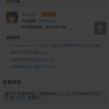
关于作者
责任编辑
齐天小胜
作者微博：
@齐天小胜
积小胜成智能，累小步至千里
最新发表
NGcitymonitor 1.0平台：以智能边缘硬件重塑城市生命线精
准运维新范式
潍坊地下“智慧大脑”上线！一
合肥构筑城市生命线安全工程
太原管网改造：锻造“地下生命
发表评论
请
登录
后发表评论。 还没有帐号
现在注册
也可以使用
新浪微
博
或
QQ帐号
直接登入。