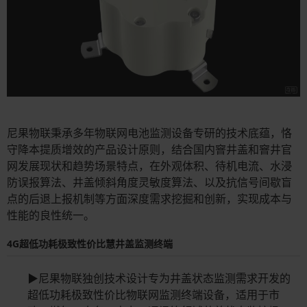
尼果物联秉承多年物联网电池监测设备专研的技术底蕴，恪
守降本提质增效的产品设计原则，结合国内窨井盖和窨井官
网发展现状和趋势场景特点，在外观体积、待机电流、水浸
防误报算法、井盖倾斜角度灵敏度算法、以及抗信号间歇盲
点的后退上报机制等方面深度需求挖掘和创新，实现成本与
性能的良性统一。
4G超低功耗极致性价比慧井盖监测终端
▶尼果物联独创技术设计专为井盖状态监测需求开发的
超低功耗极致性价比物联网监测终端设备，适用于市