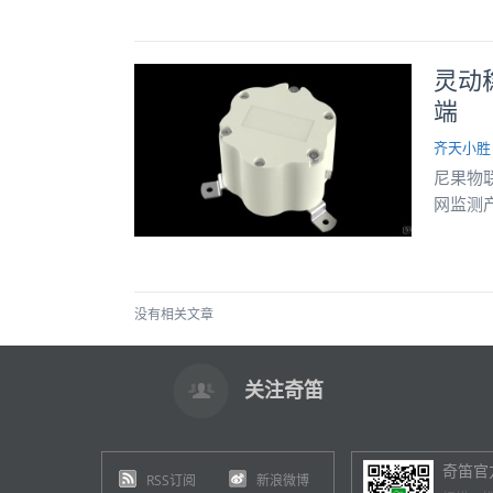
灵动
端
齐天小胜
尼果物
网监测
没有相关文章
关注奇笛
奇笛官
RSS订阅
新浪微博