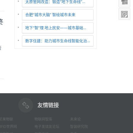
太原管网改造：锻造“地下生命线”…
合肥“城市大脑” 智绘城市未来
终
地下“智”理 地上民安——城市基础…
数字住建：助力城市生命线智能化治…
管
友情链接
尼果物联
物联网智库
未来论
RFID世界网
电子发烧友论坛
智装研究院