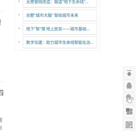
太原管网改造：锻造“地下生命线”…
合肥“城市大脑” 智绘城市未来
帮
地下“智”理 地上民安——城市基础…
数字住建：助力城市生命线智能化治…
四
蕾
在