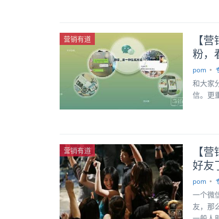
【营
营销有道
粉，
pom
和大家
信。更
【营
营销有道
好友
pom
一个微
友，那
一般人