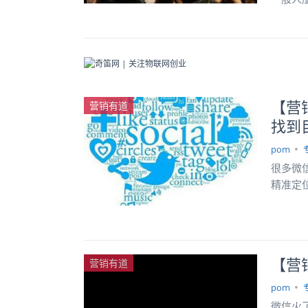
【营
营销有道
找到
pom
很多微
精准定
【营
营销有道
pom
微信火