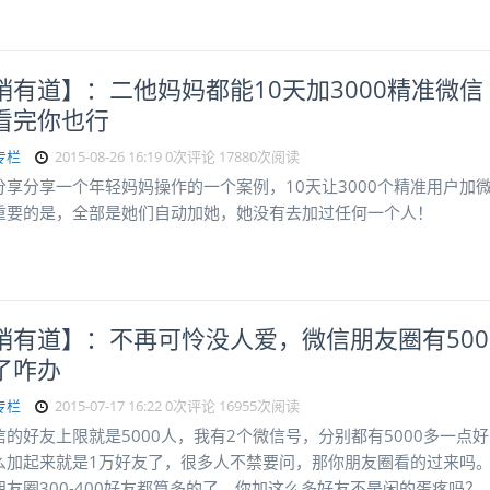
销有道】：二他妈妈都能10天加3000精准微信
看完你也行
专栏
2015-08-26 16:19
0次评论
17880次阅读
分享分享一个年轻妈妈操作的一个案例，10天让3000个精准用户加
重要的是，全部是她们自动加她，她没有去加过任何一个人！
销有道】：不再可怜没人爱，微信朋友圈有500
了咋办
专栏
2015-07-17 16:22
0次评论
16955次阅读
信的好友上限就是5000人，我有2个微信号，分别都有5000多一点好
么加起来就是1万好友了，很多人不禁要问，那你朋友圈看的过来吗
朋友圈300-400好友都算多的了，你加这么多好友不是闲的蛋疼吗？