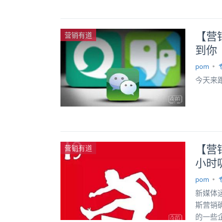
【营
营销有道
到你
pom
今天来
【营
营销有道
小时
pom
新媒体
斯营销
的一些