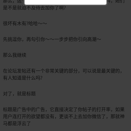
那么，这个时候你再提出让她们加你的微信获取资料，她们
是不是就迫不及待去加你了啊?
很坏有木有?哈哈～～
先挑逗你，再勾引你～～一步步把你引向高潮～
那么我继续
在论坛发帖还有一个非常关键的部分，可以说是最关键的，
有人知道是什么吗?
对了，就是标题
标题是广告中的广告，它直接决定了你帖子的打开率，如果
用户连打开的欲望都没有，更谈不上去加你微信了，那就神
马都是浮云了