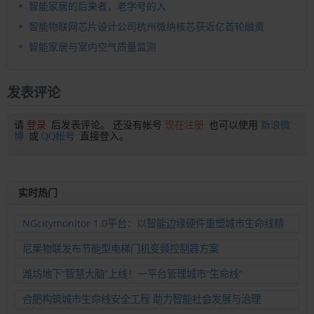
智能家居的后来者，老字号的入
智能物联网芯片设计公司杭州微纳核芯获近亿首轮融资
智能家居与室内空气质量监测
发表评论
请
登录
后发表评论。 还没有帐号
现在注册
也可以使用
新浪微
博
或
QQ帐号
直接登入。
实时热门
NGcitymonitor 1.0平台：以智能边缘硬件重塑城市生命线精
准运维新范式
尼果物联发布节能型电梯门机变频控制器方案
潍坊地下“智慧大脑”上线！一平台管理城市“生命线”
合肥构筑城市生命线安全工程 助力智能社会发展与治理