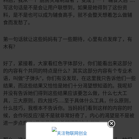
写这句话是不是会让用户联想到，如果是她得到了这份资
料，是不是也可以成为辅食高手，就不会整天想着怎么做辅
食而发愁了。
第一句话就让这些妈妈有了一些期待，心里有点发痒了，有
木有?
好了，紧接着，大家看红色字体部分，你们能看出来这部分
的内容有个共同的特点是什么？其实这部分内容有个专业术
语，叫做“子弹头”，你们有没发现，在这里我只告诉他们一些
结果，而这些结果又恰恰是她们十分渴望想知道的。我呢却
并没有告诉她们得到这些结果应该要怎么做，什么七大工
具，三大原则，四大技巧…..至于具体什么工具，什么原则，
什么技巧，我根本不告诉你。当妈妈们看到这样的内容的时
候，会作何反应?是不是就非常好奇了，内心的渴望是不是被
进一步点燃了?是不是更加希望得到这本书了～～