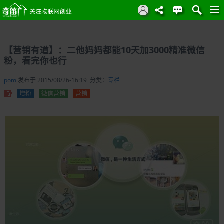
【营销有道】：二他妈妈都能10天加3000精准微信
粉，看完你也行
pom
发布于 2015/08/26-16:19 分类：
专栏
增粉
微信营销
营销