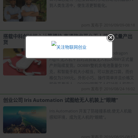
到人类生活中，使生活更智能化。
pom 发布于 2016/09/09-08:18
搭载中科创达核心计算模块 高通骁龙平台无人机正式量产出
货
近期，零度智控发布的基于高通Snapdragon
Flight 无人机平台的消费级无人机DOBBY正式量
产并陆续发货。DOBBY整机含电池重量仅199
克，和智能手机大小相当，可以放进口袋，而价
格仅为2399元。外形小巧，操作简单并且价格又
如此平易近人，DOBBY刷新了人们对无人机的认
pom 发布于 2016/08/24-16:02
识，令人耳
创业公司 Iris Automation 试图给无人机装上“眼睛”
Iris Automation 开发了防碰撞系统,使无人机能
感知环境，成为无人机的“眼睛”。
pom 发布于 2016/08/05-08:17