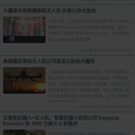
大疆发布两款旗舰级无人机 价格让你大放血
11月16日，大疆在洛杉矶正式发布“悟” Inspire 2
和精灵Phantom 4 Pro两款无人机产品，此外，
还推出了全新的禅思Zenmuse X4S、X5S相机以
及Crystalsky高亮显示屏。
pom 发布于 2016/11/28-16:19
美国最厉害的无人机公司是怎么败给大疆的
《福布斯》网站日前发表文章，介绍了美国无人
机公司3D Robotics失败的前因后果。不到两年
之前，这家公司的前景还一片光明，但现在它已
经彻底退出了无人机制造领域，在与中国无人机
厂商大疆创新的竞争中败下阵来，沦为一家挣扎
求生的软件公司。
pom 发布于 2016/10/12-16:21
云智能机器人+无人机，智能机器人初创公司 Rapyuta
Robotics 获 1000 万美元 A 轮融资
公司理念是将可连接云端的移动自动化机器嵌入