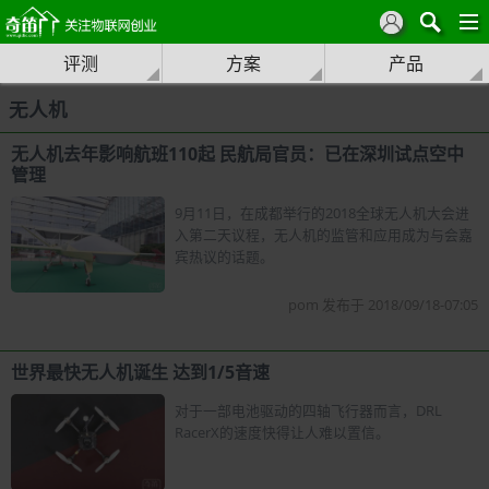
评测
方案
产品
无人机
无人机去年影响航班110起 民航局官员：已在深圳试点空中
管理
9月11日，在成都举行的2018全球无人机大会进
入第二天议程，无人机的监管和应用成为与会嘉
宾热议的话题。
pom 发布于 2018/09/18-07:05
世界最快无人机诞生 达到1/5音速
对于一部电池驱动的四轴飞行器而言，DRL
RacerX的速度快得让人难以置信。