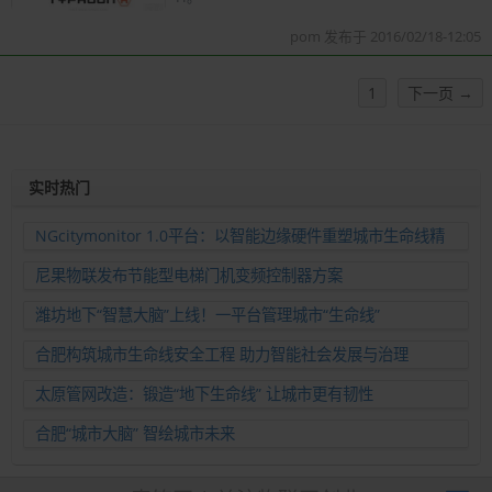
pom 发布于 2016/02/18-12:05
1
下一页 →
实时热门
NGcitymonitor 1.0平台：以智能边缘硬件重塑城市生命线精
准运维新范式
尼果物联发布节能型电梯门机变频控制器方案
潍坊地下“智慧大脑”上线！一平台管理城市“生命线”
合肥构筑城市生命线安全工程 助力智能社会发展与治理
太原管网改造：锻造“地下生命线” 让城市更有韧性
合肥“城市大脑” 智绘城市未来