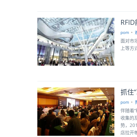
RF
pom
面对市
上等方
抓住
pom
伴随着
收集的
势，20
店拉开