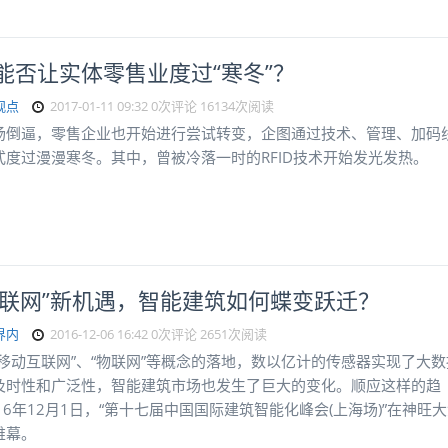
ID能否让实体零售业度过“寒冬”？
观点
2017-01-11 09:32
0次评论
16134次阅读
场倒逼，零售企业也开始进行尝试转变，企图通过技术、管理、加码
式度过漫漫寒冬。其中，曾被冷落一时的RFID技术开始发光发热。
“联网”新机遇，智能建筑如何蝶变跃迁？
界内
2016-12-06 16:42
0次评论
2651次阅读
“移动互联网”、“物联网”等概念的落地，数以亿计的传感器实现了大数
及时性和广泛性，智能建筑市场也发生了巨大的变化。顺应这样的趋
16年12月1日，“第十七届中国国际建筑智能化峰会(上海场)”在神旺
帷幕。