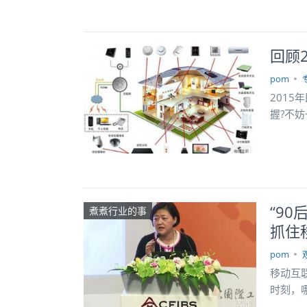
回顾
pom
201
握?不
“9
煮煮行业的事
抓住
pom
移动互
时刻，