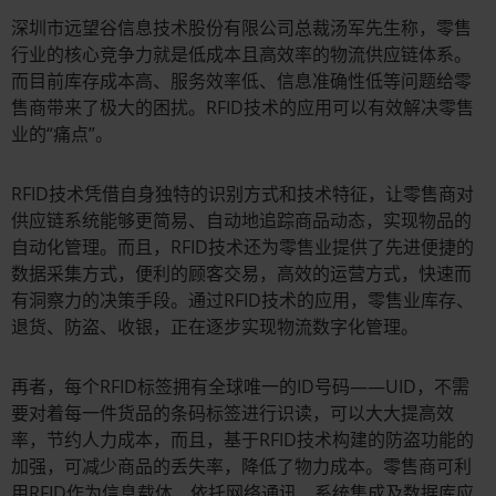
深圳市远望谷信息技术股份有限公司总裁汤军先生称，零售
行业的核心竞争力就是低成本且高效率的物流供应链体系。
而目前库存成本高、服务效率低、信息准确性低等问题给零
售商带来了极大的困扰。RFID技术的应用可以有效解决零售
业的“痛点”。
RFID技术凭借自身独特的识别方式和技术特征，让零售商对
供应链系统能够更简易、自动地追踪商品动态，实现物品的
自动化管理。而且，RFID技术还为零售业提供了先进便捷的
数据采集方式，便利的顾客交易，高效的运营方式，快速而
有洞察力的决策手段。通过RFID技术的应用，零售业库存、
退货、防盗、收银，正在逐步实现物流数字化管理。
再者，每个RFID标签拥有全球唯一的ID号码——UID，不需
要对着每一件货品的条码标签进行识读，可以大大提高效
率，节约人力成本，而且，基于RFID技术构建的防盗功能的
加强，可减少商品的丢失率，降低了物力成本。零售商可利
用RFID作为信息载体，依托网络通讯、系统集成及数据库应