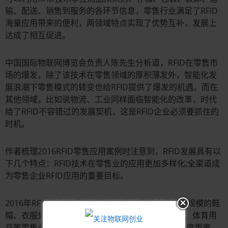
输、配送、销售到服务的各环节信息，零售行业满足了RFID
海量应用带来的便利，两领域特点实现了优势互补，发展上
达成了相互促进。
中国国际物联网博览会负责人陈先生分析道，RFID在零售市
场的爆发，除了该技术在零售领域的厚积薄发外，智能化发
展浪潮下零售模式的转变也给RFID提供了爆发的机遇。而在
其他领域，比如说物流、工业同样面临智能化的改革，时代
给了RFID不容错过的发展契机，这是RFID企业必须要抓住的
时机。
作者梳理2016RFID零售应用案例时注意到，RFID发展具有以
下几个特点：RFID技术在零售业的应用更加多样化;全渠道成
为零售企业RFID应用的重要目标。
2016年RFID零售应用领域更广，除了已经应用具备规模的鞋
帽、衣服外，像食品、汽车、眼镜、宠物、奢侈品、体育用
品等零售业已经进入RFID应用范围，RFID零售的跨度更宽。