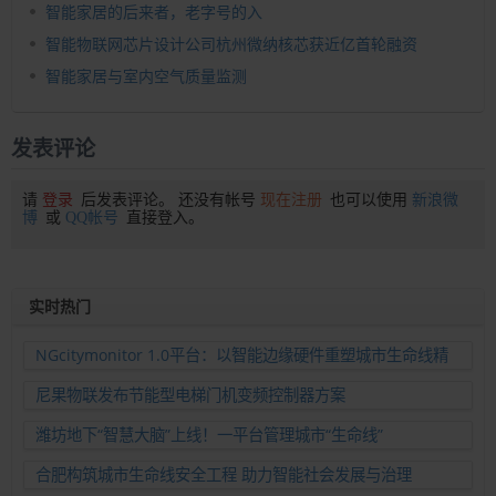
智能家居的后来者，老字号的入
智能物联网芯片设计公司杭州微纳核芯获近亿首轮融资
智能家居与室内空气质量监测
发表评论
请
登录
后发表评论。 还没有帐号
现在注册
也可以使用
新浪微
博
或
QQ帐号
直接登入。
实时热门
NGcitymonitor 1.0平台：以智能边缘硬件重塑城市生命线精
准运维新范式
尼果物联发布节能型电梯门机变频控制器方案
潍坊地下“智慧大脑”上线！一平台管理城市“生命线”
合肥构筑城市生命线安全工程 助力智能社会发展与治理