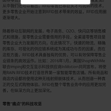
从中我们还可以看出，RFID零售已非巨头才可玩转的技术，
更多零售企业开始注意到RFID技术带来的效益，RFID应用圈
逐渐增大。
随着移动互联网的发展，电子商务、O2O、快闪店等销售模
式和措施，是零售企业需要借用的手段，全渠道零售项目是
零售企业大力发展的方向，在此情况下，快速的物流、精确
的库存、可视化的供应链系统成为其成功与否的因素，而在
这些方面，RFID技术具备独有的优势，可以有效保障零售企
业链条的高效运作。比如：2016年1月，美国ShopWithMe
联合Impinj和交互显示科技供应商InMotion共同宣布，将使
用RAIN RFID技术打造世界第一家智能零售店铺。所有商品和
商店内设都将使用这种无线射频嵌体技术，从而创造一种真
正的交互式购物体验。RFID在整个零售业务中的应用更加完
善，在纵深方向上更加深化。
零售“痛点”的科技攻坚