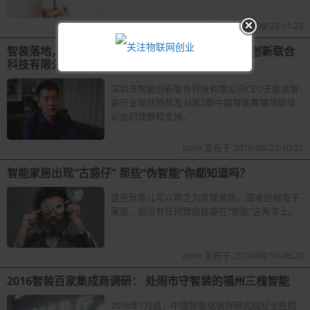
pom 发布于 2016/08/23-11:23
智装落地，携手共赢，黄埔二期前专访深圳市智能创新联合
科技有限公司CEO王俊
深圳市智能创新联合科技有限公司CEO王俊谈智
装行业现状趋势及对第2期中国智装黄埔顶级培
训会的理解和支持。
pom 发布于 2016/08/22-10:32
智能家居出现“古惑仔” 那些“伪智能”你都知道吗？
这些玩意儿可以称之为互联家居，或者远程电子
家居，但没有任何理由挂靠在“智能”这两字上。
pom 发布于 2016/08/19-08:20
2016智装百家集成商调研： 处闹市守智装的福州三槐智能
2016年7月底，中国智能化装饰研究院纪全胜院