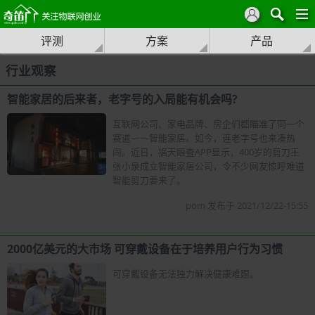
评测
方案
产品
行业观察
智能家居的后来者，老字号的入局能有机会吗?
互联网公司、家电品牌、房企们都瞄准了同一个
赛道——智能家居。如今，连老字号也来凑热
闹。近日，据天眼查APP显示，400岁的剪刀王
张小泉成立智能家居公司，令不少网友惊呼难道
智能剪刀要来了。
pom 发布于 2021/12/22-15:55
2000亿美元的大市场 可穿戴设备在于培养用户行为习惯
可穿戴设备无法独力解决健康难题。