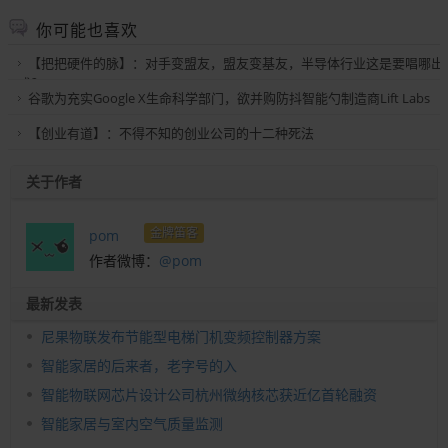
你可能也喜欢
【把把硬件的脉】：对手变盟友，盟友变基友，半导体行业这是要唱哪出
戏？
谷歌为充实Google X生命科学部门，欲并购防抖智能勺制造商Lift Labs
【创业有道】：不得不知的创业公司的十二种死法
关于作者
金牌笛客
pom
作者微博：
@pom
最新发表
尼果物联发布节能型电梯门机变频控制器方案
智能家居的后来者，老字号的入
智能物联网芯片设计公司杭州微纳核芯获近亿首轮融资
智能家居与室内空气质量监测