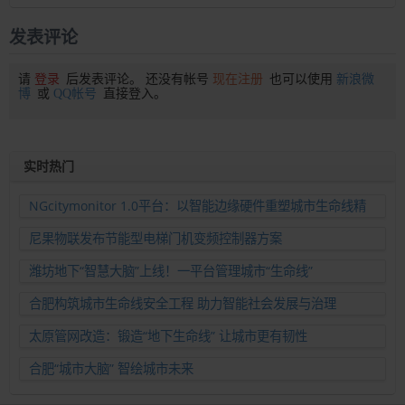
发表评论
请
登录
后发表评论。 还没有帐号
现在注册
也可以使用
新浪微
博
或
QQ帐号
直接登入。
实时热门
NGcitymonitor 1.0平台：以智能边缘硬件重塑城市生命线精
准运维新范式
尼果物联发布节能型电梯门机变频控制器方案
潍坊地下“智慧大脑”上线！一平台管理城市“生命线”
合肥构筑城市生命线安全工程 助力智能社会发展与治理
太原管网改造：锻造“地下生命线” 让城市更有韧性
合肥“城市大脑” 智绘城市未来