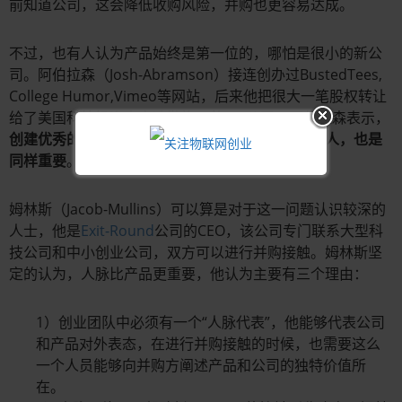
前知道公司，这会降低收购风险，并购也更容易达成。
不过，也有人认为产品始终是第一位的，哪怕是很小的新公
司。阿伯拉森（Josh-Abramson）接连创办过BustedTees,
College Humor,Vimeo等网站，后来他把很大一笔股权转让
给了美国科技投资大亨迪勒旗下的IAC公司。阿伯拉森表示，
创建优秀的产品是最重要的事情，但是认识合适的人，也是
同样重要
。
姆林斯（Jacob-Mullins）可以算是对于这一问题认识较深的
人士，他是
Exit-Round
公司的CEO，该公司专门联系大型科
技公司和中小创业公司，双方可以进行并购接触。姆林斯坚
定的认为，人脉比产品更重要，他认为主要有三个理由：
1）创业团队中必须有一个“人脉代表”，他能够代表公司
和产品对外表态，在进行并购接触的时候，也需要这么
一个人员能够向并购方阐述产品和公司的独特价值所
在。