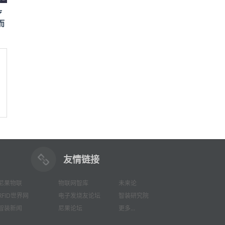
疗
而
友情链接
尼果物联
物联网智库
未来论
RFID世界网
电子发烧友论坛
智装研究院
智装新闻
尼果论坛
更多...