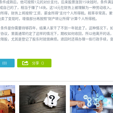
条件成熟后，他可按照1元的对价支付。后来股票涨到15块钱时，条件满
成自己的了，相当于赚了14块。这14元在财务上被理解为一种劳动收入
所得，财务上将按照“工资、薪金所得”支付个人所得税。税率非常高，累
他卖了变现时，增值部分再按照“财产转让所得”计算个人所得税。
，条件是你需要待够四年，结果人家干了不到一年就走了。这种情况下，
个协议，里面通常约定了这样的情况下，期权如何收回，所以他离开的话
受限股，尤其是登记了股东时就很麻烦。退回时还得办理一些行政手续，
（0）
分享（
）