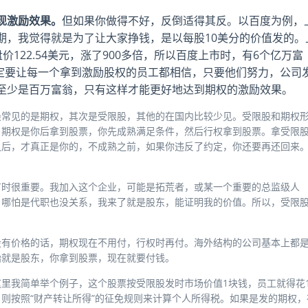
现激励效果。
但如果你做得不好，反倒适得其反。以百度为例，
期，我觉得就是为了让大家挣钱，是以每股10美分的价值发的。
价122.54美元，涨了900多倍，所以百度上市时，有6个亿万富
一定要让每一个拿到激励股权的员工都相信，只要他们努力，公司
至少是百万富翁，只有这样才能更好地达到期权的激励效果。
最常见的是期权，其次是受限股，其他的在国内比较少见。受限股和期权
。期权是你后拿到股票，你先成熟满足条件，然后行权拿到股票。拿受限
之后，才真正是你的，不成熟之前，如果你违反了约定，你还要再还回来
有时很重要。我加入这个企业，可能是拓荒者，或某一个重要的总监级人
，哪怕是代职也没关系，我来了就是股东，能证明我的价值。所以，受限
设有价格的话，期权现在不用付，行权时再付。海外结构的公司基本上都
始就是股东，你拿到股票，现在就要付钱。
里我简单举个例子，这个股票按受限股发时市场价值1块钱，员工就得花
则按照“财产转让所得”的征免规则来计算个人所得税。如果是发的期权，