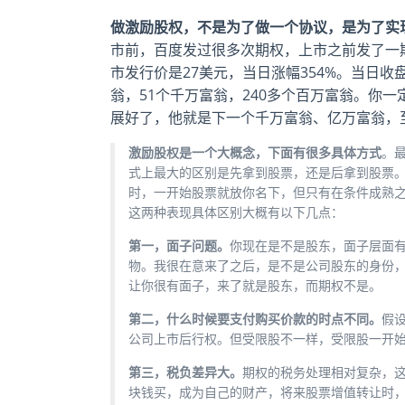
做激励股权，不是为了做一个协议，是为了实
市前，百度发过很多次期权，上市之前发了一
市发行价是27美元，当日涨幅354%。当日收盘
翁，51个千万富翁，240多个百万富翁。你
展好了，他就是下一个千万富翁、亿万富翁，
激励股权是一个大概念，下面有很多具体方式
。
式上最大的区别是先拿到股票，还是后拿到股票
时，一开始股票就放你名下，但只有在条件成熟
这两种表现具体区别大概有以下几点：
第一，面子问题。
你现在是不是股东，面子层面
物。我很在意来了之后，是不是公司股东的身份
让你很有面子，来了就是股东，而期权不是。
第二，什么时候要支付购买价款的时点不同。
假
公司上市后行权。但受限股不一样，受限股一开
第三，税负差异大。
期权的税务处理相对复杂，这
块钱买，成为自己的财产，将来股票增值转让时，