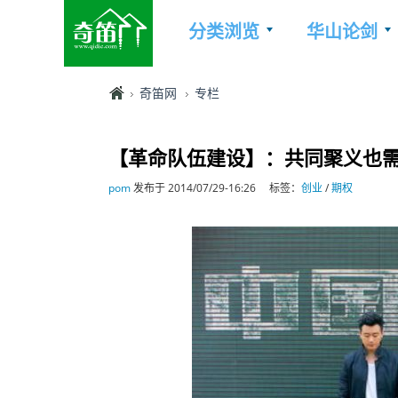
分类浏览
华山论剑
奇笛网
专栏
【革命队伍建设】：共同聚义也
pom
发布于 2014/07/29-16:26
标签：
创业
/
期权