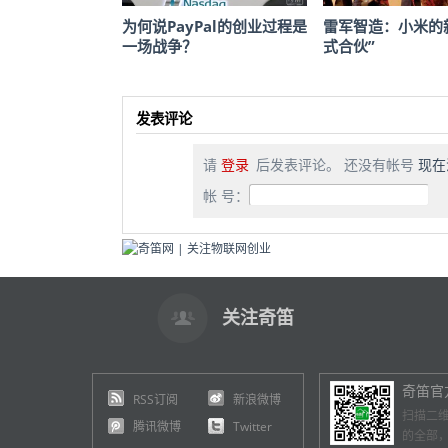
为何说PayPal的创业过程是
雷军智造：小米的
一场战争？
式合伙”
发表评论
请
登录
后发表评论。 还没有帐号
现在
帐 号：
关注奇笛
奇笛官
RSS订阅
新浪微博
扫描二
腾讯微博
Twitter
的全部