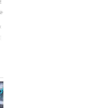
足
，
计
如
，
变