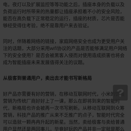
电，夜灯以及扩展监控等等功能之后，插座本身的负载以及
负荷运行时所带来的热量都让插座承担着不小的安全风险，
能否在高负载下正常稳定的运行，插座的材质，芯片是否能
够经受得住考验，绝不是靠用户来去验证。
同时，伴随着网络的链接，家庭网络安全也成为更受用户关
注的话题，大部分采用wifi协议的产品是否能够满足用户网络
下的安全使用？是否会被黑客入侵而对使用造成损害也将会
成为智能插座未来发展值得关注的议题。
从极客到普通用户，卖出去才能书写新格局
好产品亦需要有好的营销，在移动互联网时代，小米的饥饿
营销为传统厂商好好上了一课，那么在即将到来的智能时
代，新格局也许会被再一次书写刷新。从移动互联网到众筹
营销，科技产品的推广从来不乏推广的点子，智能时代完全
可以造就一颗冉冉升起的新星。当然，卖给极客与卖给普通
用户显然还是两回事儿，毕竟好玩的产品并非一定就是那么