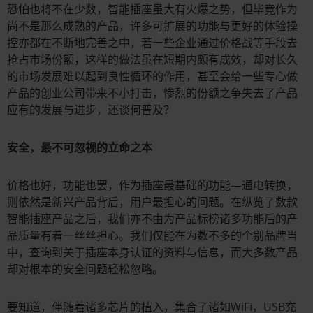
恐怕也将不在少数，智能插座虽大有火爆之势，但毕竟作为
尚不是那么成熟的产品，许多可扩展的功能与更好的体验操
控亦都在不断地完善之中，若一些企业通过价格战等手段去
抢占市场份额，这样的做法虽在短期内颇有成效，却对长久
的市场发展难以起到良性循环的作用，甚至会给一些专心做
产品的创业公司带来不小打击，惨烈的份额之争失去了产品
应有的发展与进步，还谈何普及？
安全，最不可忽视的立命之本
价格也好，功能也罢，作为插座最基础的功能—通电转换，
则依然是新兴产品背后，用户最担心的问题。在纵览了数款
智能插座产品之后，我们亦不由为产品标榜诸多功能后的产
品质量有着一丝丝担心。我们仅能在为数不多的个别品牌当
中，查询到关于插座本身认证的资料与信息，而大多数产品
却对根本的安全问题轻松忽略。
要知道，伴随着诸多芯片的植入，集合了诸如WiFi，USB充