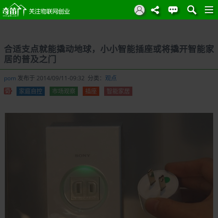
合适支点就能撬动地球，小小智能插座或将撬开智能家
居的普及之门
pom
发布于 2014/09/11-09:32 分类：
观点
家庭自控
市场观察
插座
智能家居