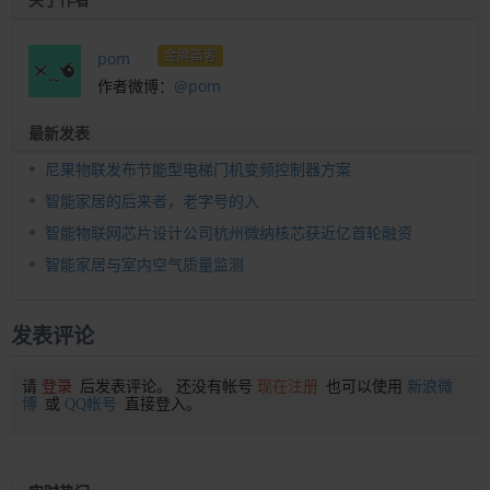
金牌笛客
pom
作者微博：
@pom
最新发表
尼果物联发布节能型电梯门机变频控制器方案
智能家居的后来者，老字号的入
智能物联网芯片设计公司杭州微纳核芯获近亿首轮融资
智能家居与室内空气质量监测
发表评论
请
登录
后发表评论。 还没有帐号
现在注册
也可以使用
新浪微
博
或
QQ帐号
直接登入。