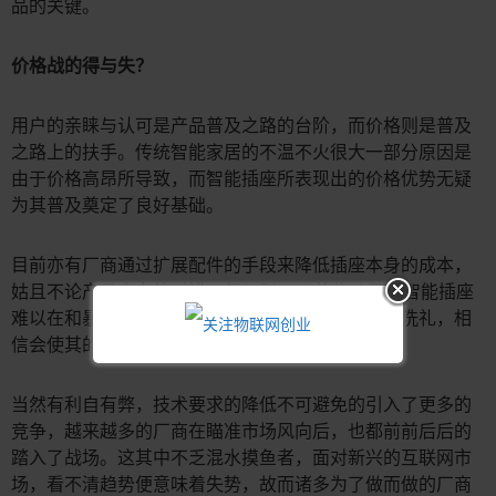
品的关键。
价格战的得与失？
用户的亲睐与认可是产品普及之路的台阶，而价格则是普及
之路上的扶手。传统智能家居的不温不火很大一部分原因是
由于价格高昂所导致，而智能插座所表现出的价格优势无疑
为其普及奠定了良好基础。
目前亦有厂商通过扩展配件的手段来降低插座本身的成本，
姑且不论产品方向的对错，但不到50元的售价已让智能插座
难以在和暴利所联系。在未来，通过进一步价格的洗礼，相
信会使其的智能插座的性价比更趋明显。
当然有利自有弊，技术要求的降低不可避免的引入了更多的
竞争，越来越多的厂商在瞄准市场风向后，也都前前后后的
踏入了战场。这其中不乏混水摸鱼者，面对新兴的互联网市
场，看不清趋势便意味着失势，故而诸多为了做而做的厂商