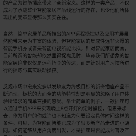
的产品为智能插座带来了全新定义。这样的一类产品，不仅
成为了承载整个智能家居产品线运行的存在，也令他们所体
现出的变革显得那么实实在在。
当然，简单家居单品所推出的APP远程操控以及应用扩展虽
然能带来更为丰富的体验，但智能家居的集成性远非火爆的
智能手机亦或者是智能电视所能比拟。针对智能家居而言，
目前所谓的智能却依然显得捉襟见肘，毕竟我们所想象的智
能家居绝非仅仅是远程指令的传达，而是针对用户习惯所进
行的提炼与真实联动操控。
反观市场中愈来愈多以发烧友为终极目标的新奇插座产品不
断涌现，标榜的大而全的功能特性却是明显的忽略了用户体
验所追求的简单直接的感受。举个简单的例子，一款插座可
以通过手机APP来实现晚上8点开灯的定时操控，但思来想
去，作为用户的你或许也不知道为何要设定具体时间这样的
条件。可见，为智能而智能已成为了很多新产品走进的小胡
同。如何能够从用户角度出发，才是插座是否能成为普及产