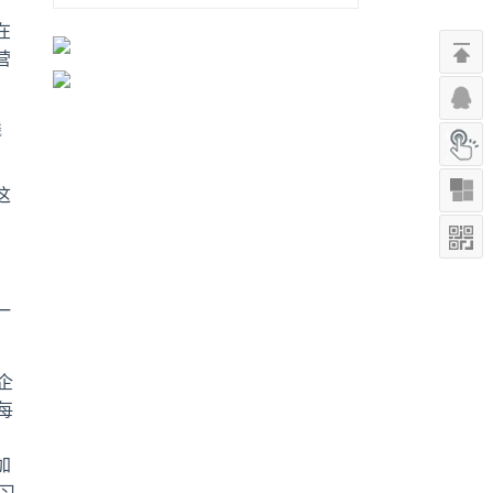
：
在
营
钱
这
一
企
每
加
习