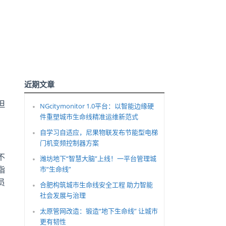
近期文章
但
NGcitymonitor 1.0平台：以智能边缘硬
！
件重塑城市生命线精准运维新范式
自学习自适应，尼果物联发布节能型电梯
门机变频控制器方案
不
潍坊地下“智慧大脑”上线！一平台管理城
指
市“生命线”
员
合肥构筑城市生命线安全工程 助力智能
社会发展与治理
太原管网改造：锻造“地下生命线” 让城市
更有韧性