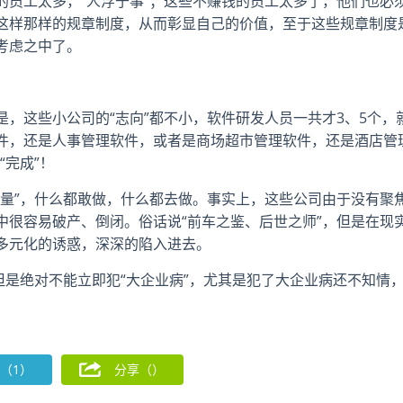
的员工太多，“人浮于事”；这些不赚钱的员工太多了，他们也必
这样那样的规章制度，从而彰显自己的价值，至于这些规章制度
考虑之中了。
，这些小公司的“志向”都不小，软件研发人员一共才3、5个，
件，还是人事管理软件，或者是商场超市管理软件，还是酒店管
“完成”！
能量”，什么都敢做，什么都去做。事实上，这些公司由于没有聚
中很容易破产、倒闭。俗话说“前车之鉴、后世之师”，但是在现
多元化的诱惑，深深的陷入进去。
但是绝对不能立即犯“大企业病”，尤其是犯了大企业病还不知情
（1）
分享（
）