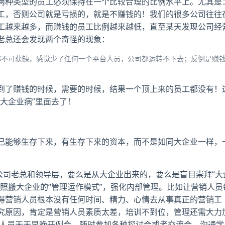
两种类型的员工必须保持在一个比较合理的比例水平上。尤其是
工，否则公司就是亏损的，就是不赚钱的！我们的很多公司往往
工越来越多，而赚钱的员工比例越来越低，直至某天发现公司经
老总还会发现两个奇怪的现象：
都不可获缺，感觉少了任何一个平台人员，公司都运转不下去；反倒是赚
到了赚钱的时候，需要的时候，结果一个顶上来的员工都没有！
大企业病”里面去了！
己能够生存下来，有生存下来的资本，而不是如同大企业一样，
公司老总和领导层，要么是从大企业出来的，要么是盲目崇拜“大
照搬大企业的“管理运作模式”，强化内部管理。比如让营销人员
得营销人员根本没有任何时间、精力、心情去从事真正的营销工
究原因，肯定是营销人员素质太差，培训不到位，管理还需大力
发人员天天早晚开例会，随时参加各种探讨会或者交流会，沟通学