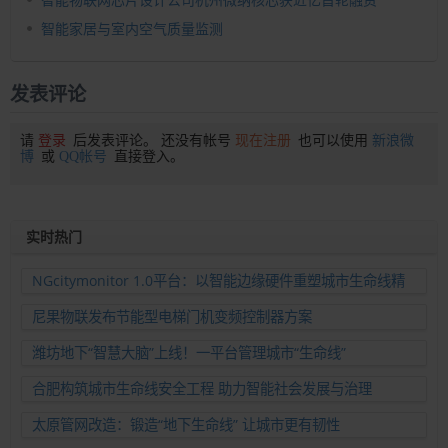
智能家居与室内空气质量监测
发表评论
请
登录
后发表评论。 还没有帐号
现在注册
也可以使用
新浪微
博
或
QQ帐号
直接登入。
实时热门
NGcitymonitor 1.0平台：以智能边缘硬件重塑城市生命线精
准运维新范式
尼果物联发布节能型电梯门机变频控制器方案
潍坊地下“智慧大脑”上线！一平台管理城市“生命线”
合肥构筑城市生命线安全工程 助力智能社会发展与治理
太原管网改造：锻造“地下生命线” 让城市更有韧性