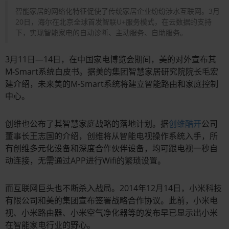
智能家居的网络化特征促使了传统家居企业纷纷涉水互联网。3月
20日，海尔在北京全球首发智联U+服务模式，在云数据的支持
下，实现智能家电的自动诊断、主动服务、自助服务。
3月11日—14日，在中国家电博览会期间，美的对外宣布其
M-Smart系统白皮书。据美的集团智慧家居研究院院长毛宏
建介绍，未来美的M-Smart系统将建立智能路由和家庭控制
中心。
创维也公布了其智慧家庭战略的落地计划。据
创维酷开
公司
董事长王志国的介绍，创维将从智能电视操作系统入手，所
有创维多元化设备和深度合作伙伴设备，均可跟电视一秒自
动连接，无需通过APP进行Wifi的繁琐设置。
而互联网巨头也不断杀入战局。2014年12月14日，小米科技
有限公司和美的集团宣布签署战略合作协议。此前，小米电
视、小米路由器、小米空气净化器等的发布早已显示出小米
在智能家电行业的野心。