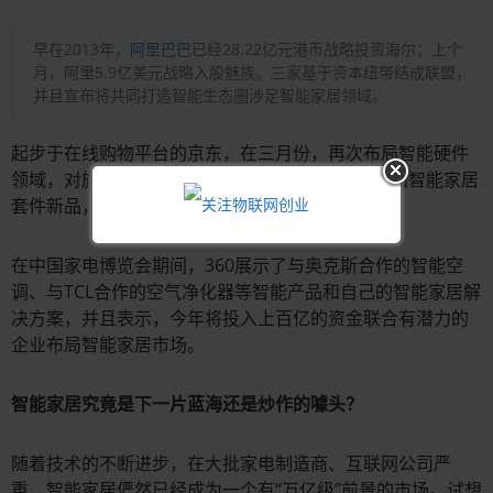
早在2013年，
阿里巴巴
已经28.22亿元港币战略投资海尔；上个
月，阿里5.9亿美元战略入股魅族。三家基于资本纽带结成联盟，
并且宣布将共同打造智能生态圈涉足智能家居领域。
起步于在线购物平台的京东，在三月份，再次布局智能硬件
领域，对旗下智能平台JD+发布新政策，并宣布退出智能家居
套件新品，力图围绕智能家居打造完整的服务圈。
在中国家电博览会期间，360展示了与奥克斯合作的智能空
调、与TCL合作的空气净化器等智能产品和自己的智能家居解
决方案，并且表示，今年将投入上百亿的资金联合有潜力的
企业布局智能家居市场。
智能家居究竟是下一片蓝海还是炒作的噱头？
随着技术的不断进步，在大批家电制造商、互联网公司严
重，智能家居俨然已经成为一个有“万亿级”前景的市场。试想