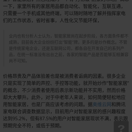
一下，家里所有的家居用品都自动化、智能化，互联互通，
只需要一个手机或其他终端，可以随时随地了解并指挥家电
们的工作状态，省时省事，人性化又节能环保，
业内也有分析人士认为，智能家居尚在起步阶段，各方面条件都不
成熟，目前各大企业纷纷打出“智能”牌，更多的是炒作概念。不管
是传统家电企业，还是互联网公司，都各自在开发自己的系列产
品，在统一标准没有出台之前，各家的智能产品是否能够互相兼容
尚不可知。
价格昂贵及产品体验差也是被消费者诟病的因素。很多企业
只是实现了简单的声控、手控等功能，就开始炒作“智能家居”
的概念，不少消费者使用后表示新功能并不实用，然而价格
却大大攀升。此外，对于中老年人来说，如何简便轻松地应
用智能家居，也是厂商应该考虑的问题。据
奥维云网
和腾讯
家电联合调查数据显示，目前用户对智能家居的感兴趣程度
达到95.2%，但有87.5%的用户对智能家居现状不满，表示跟
预期完全不符，或低于预期。