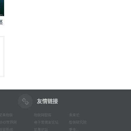
还
友情链接
尼果物联
物联网智库
未来论
RFID世界网
电子发烧友论坛
智装研究院
智装新闻
尼果论坛
更多...