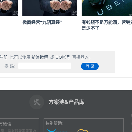
微商经营“九阴真经”
有钱烧不是万能滴，营销
是少不了
注册
也可以使用
新浪微博
或
QQ帐号
直接登入。
密 码：
方案池&产品库
特别赞助：
方微信
维码，掌握智能家居落地