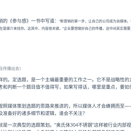
销的《参与感》一书中写道：
“新营销的第一步，让自己的公司成为自媒体。
在是媒介来找你。这其中，内容很关键。”
企业要想做好自己的传播，这中间其实需要
）
且传播出去）
样的。定选题，是一个主编最重要的工作之一。它不是战略性的
考和判断一个题目值不值得写，如果写得话，哪里是重点，要如
按照媒体策划选题的思路来推进的，所以媒体人才会蜂拥而至—
及准备好的诸多细节和逻辑，谁会不关注？
是一次典型的选题策划。“奥氏体304不锈钢”这样被行业内部