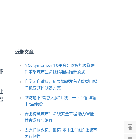
近期文章
NGcitymonitor 1.0平台：以智能边缘硬
够
件重塑城市生命线精准运维新范式
自学习自适应，尼果物联发布节能型电梯
门机变频控制器方案
业
潍坊地下“智慧大脑”上线！一平台管理城
起
市“生命线”
合肥构筑城市生命线安全工程 助力智能
社会发展与治理
太原管网改造：锻造“地下生命线” 让城市
更有韧性