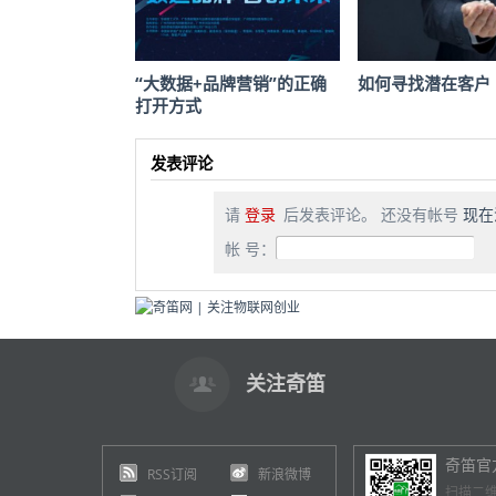
“大数据+品牌营销”的正确
如何寻找潜在客户
打开方式
发表评论
请
登录
后发表评论。 还没有帐号
现在
帐 号：
关注奇笛
奇笛官
RSS订阅
新浪微博
扫描二