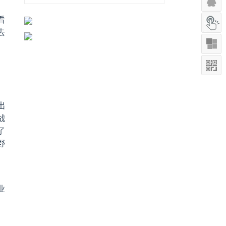
看
去
出
战
了
野
，
业