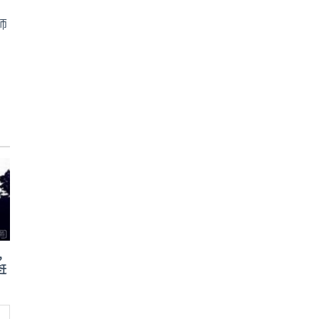
师
，
赶