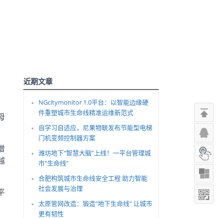
近期文章
展
NGcitymonitor 1.0平台：以智能边缘硬
件重塑城市生命线精准运维新范式
母
自学习自适应，尼果物联发布节能型电梯
门机变频控制器方案
增
潍坊地下“智慧大脑”上线！一平台管理城
越
市“生命线”
合肥构筑城市生命线安全工程 助力智能
社会发展与治理
平
太原管网改造：锻造“地下生命线” 让城市
更有韧性