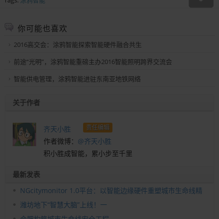
Tags:
涂鸦智能
你可能也喜欢
2016高交会：涂鸦智能探索智能硬件融合共生
前途“光明”，涂鸦智能重磅主办2016智能照明跨界交流会
智能供电管理，涂鸦智能进驻东南亚地铁网络
关于作者
责任编辑
齐天小胜
作者微博：
@齐天小胜
积小胜成智能，累小步至千里
最新发表
NGcitymonitor 1.0平台：以智能边缘硬件重塑城市生命线精
准运维新范式
潍坊地下“智慧大脑”上线！一
合肥构筑城市生命线安全工程