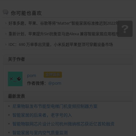
你可能也喜欢
好事多磨，苹果、谷歌等将“Matter”智能家居标准推迟到2022年
重新计划，苹果提升Siri抗衡亚马逊Alexa 兼容智能家居应用程序
IDC：690 万单季出货量，小米反超苹果登顶可穿戴设备市场
关于作者
金牌笛客
pom
作者微博：
@pom
最新发表
尼果物联发布节能型电梯门机变频控制器方案
智能家居的后来者，老字号的入
智能物联网芯片设计公司杭州微纳核芯获近亿首轮融资
智能家居与室内空气质量监测