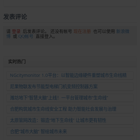
发表评论
请
登录
后发表评论。 还没有帐号
现在注册
也可以使用
新浪微
博
或
QQ帐号
直接登入。
实时热门
NGcitymonitor 1.0平台：以智能边缘硬件重塑城市生命线精
准运维新范式
尼果物联发布节能型电梯门机变频控制器方案
潍坊地下“智慧大脑”上线！一平台管理城市“生命线”
合肥构筑城市生命线安全工程 助力智能社会发展与治理
太原管网改造：锻造“地下生命线” 让城市更有韧性
合肥“城市大脑” 智绘城市未来