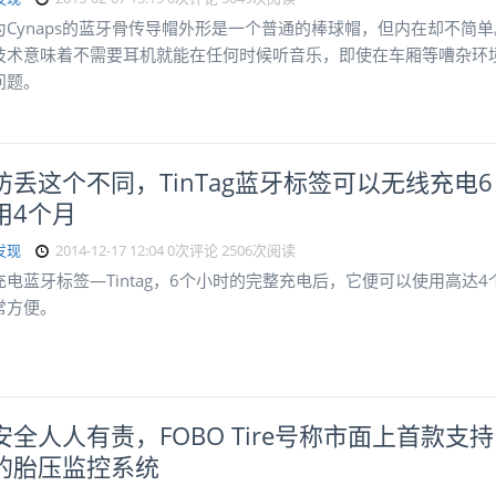
为Cynaps的蓝牙骨传导帽外形是一个普通的棒球帽，但内在却不简单
技术意味着不需要耳机就能在任何时候听音乐，即使在车厢等嘈杂环
问题。
防丢这个不同，TinTag蓝牙标签可以无线充电6
用4个月
发现
2014-12-17 12:04
0次评论
2506次阅读
电蓝牙标签—Tintag，6个小时的完整充电后，它便可以使用高达4
常方便。
安全人人有责，FOBO Tire号称市面上首款支持
的胎压监控系统