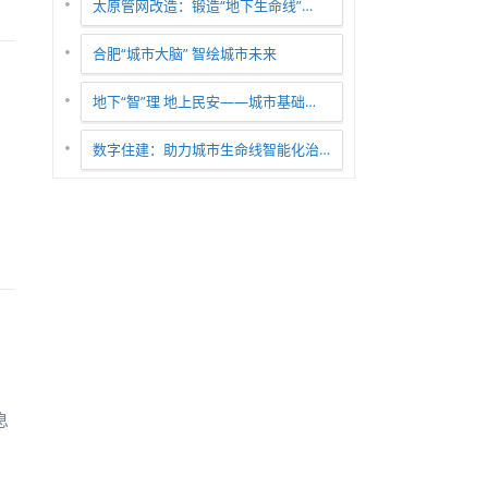
太原管网改造：锻造“地下生命线”…
合肥“城市大脑” 智绘城市未来
地下“智”理 地上民安——城市基础…
数字住建：助力城市生命线智能化治…
息