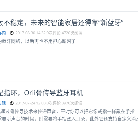
Fi太不稳定，未来的智能家居还得靠“新蓝牙”
界内
2017-08-30 14:32
0次评论
4720次阅读
的蓝牙网络，以后再也不用担心断网了！
是指环，Orii骨传导蓝牙耳机
发现
2017-07-24 12:03
0次评论
3970次阅读
i耳机通过骨传导技术来传递声音，平时你可以把它像戒指一样戴在手指
需要听声音的时候，则需要将手指塞入耳朵，此外它还支持自定义消