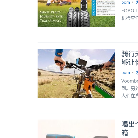
pom
FOBO
机检查
骑行
够让你
pom
Voom
到。另外
人们在
喝出
箱