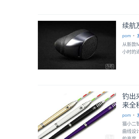
续航及
pom
从新款M
小时的通
钓出
来全
pom
猫小二
曲线设
的亮度