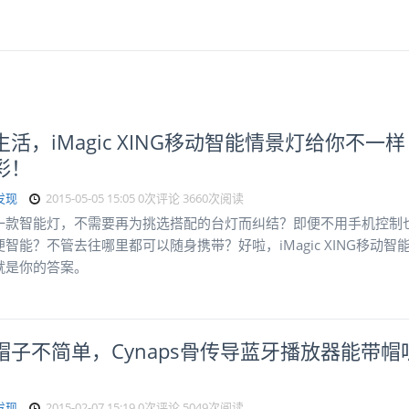
活，iMagic XING移动智能情景灯给你不一样
彩！
发现
2015-05-05 15:05
0次评论
3660次阅读
一款智能灯，不需要再为挑选搭配的台灯而纠结？即便不用手机控制
智能？不管去往哪里都可以随身携带？好啦，iMagic XING移动智
就是你的答案。
帽子不简单，Cynaps骨传导蓝牙播放器能带帽
发现
2015-02-07 15:19
0次评论
5049次阅读