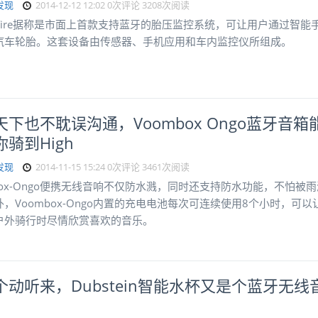
发现
2014-12-12 12:02
0次评论
3208次阅读
 Tire据称是市面上首款支持蓝牙的胎压监控系统，可让用户通过智能
汽车轮胎。这套设备由传感器、手机应用和车内监控仪所组成。
天下也不耽误沟通，Voombox Ongo蓝牙音箱
骑到High
发现
2014-11-15 15:24
0次评论
3461次阅读
box-Ongo便携无线音响不仅防水溅，同时还支持防水功能，不怕被雨
，Voombox-Ongo内置的充电电池每次可连续使用8个小时，可以
户外骑行时尽情欣赏喜欢的音乐。
个动听来，Dubstein智能水杯又是个蓝牙无线