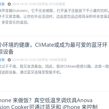
发现
2014-10-25 15:06
0次评论
2973次阅读
声音箱Dubstein，它不光会唱歌，打开盖子还能装下不小量的饮料
杯子又是音箱，让你在外出活动时，边品尝饮品边用耳朵聆听余音袅
，享受音乐的滋润。
小环境的健康，CliMate或成为最可爱的蓝牙环
踪设备
发现
2014-09-29 12:05
0次评论
19548次阅读
气过于干燥，我又会流鼻血。因此，我对CliMate很感兴趣。这是一款
境追踪设备，通过蓝牙连接至智能手机。
Phone 来做饭？真空低温烹调炊具Anova
cision Cooker可通过蓝牙和 iPhone 来控制