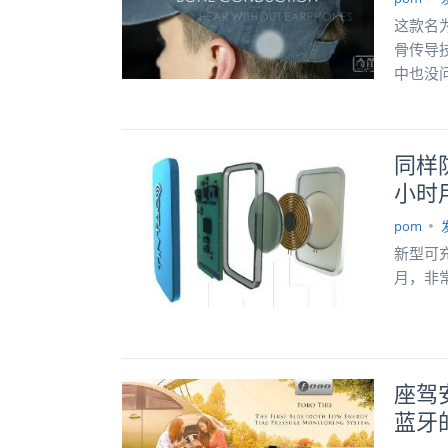
这款名
骨传导
中也没
同样
小时
pom
新型可充
月，非
座驾
蓝牙