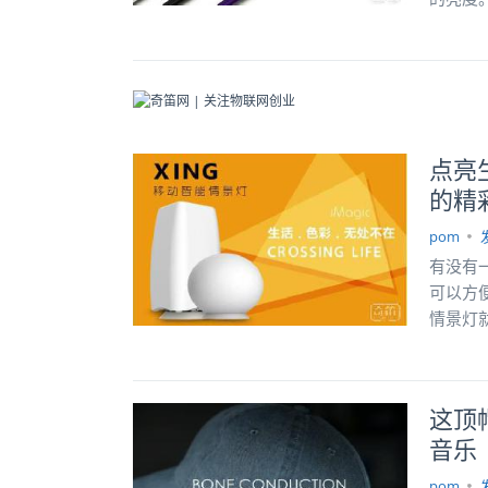
点亮生
的精
pom
有没有
可以方便
情景灯
这顶
音乐
pom