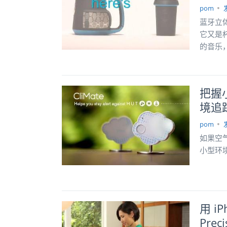
pom
蓝牙立体
它又是
的音乐
把握
境追
pom
如果空
小型环
用 i
Pre