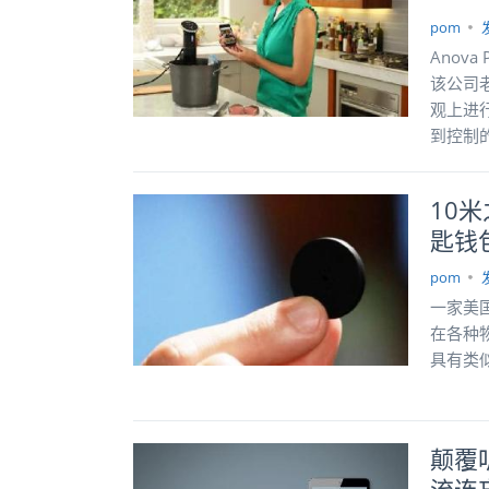
pom
Anov
该公司
观上进行
到控制的
10米
匙钱
pom
一家美国
在各种
具有类
颠覆听