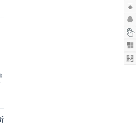
也
能
听