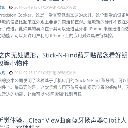
发现
2014-08-19 12:01
0次评论
4382次阅读
a Precision Cooker，这是一款真空低温烹调的炊具，这个新款的设备
老款的设备比起来在外观上要更为简洁和直观。这款新的硬件不仅在
了改进，此炊具的卖点在于其可以通过蓝牙和 iPhone 来连接进而
功能，可以允许用户利用 iPhone 上的应用对炊具进行操控。
之内无处遁形，Stick-N-Find蓝牙贴帮您看好钥
包等小物件
发现
2014-07-15 12:03
0次评论
2658次阅读
的技术公司发明了这种基于手机应用的“Stick-N-Find”蓝牙贴，可以
物件上。最重要的是，这款手机应用不仅具有能提示位置的蜂鸣器，
似雷达的功能，让你可以“按图索骥”找到目标。
觉体验，Clear View曲面蓝牙扬声器Clio让人