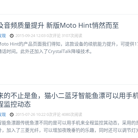
音频质量提升 新版Moto Hint悄然而至
发现
2015-09-24 12:03
0次评论
3107次阅读
oto Hint的产品页面我们得知，这款设备的续航能力提升，可提供1
话时间。此外还加入了CrystalTalk降噪技术。
来的不止是鱼，猫小二蓝牙智能鱼漂可以用手
程监控动态
发现
2015-07-26 10:22
0次评论
4080次阅读
智能鱼漂跟传统鱼漂不同的是可以用手机来全程监控其动态，采用的
计，加入了三菱光纤，可以增加夜晚垂钓的乐趣，同时还可以调节灯
。