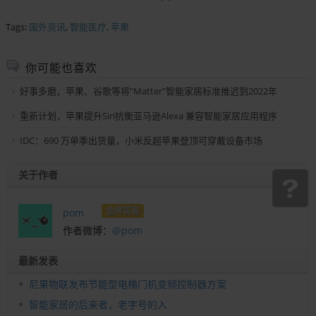
Tags:
国外资讯
,
智能医疗
,
苹果
你可能也喜欢
好事多磨，苹果、谷歌等将“Matter”智能家居标准推迟到2022年
重新计划，苹果提升Siri抗衡亚马逊Alexa 兼容智能家居应用程序
IDC：690 万单季出货量，小米反超苹果登顶可穿戴设备市场
关于作者
金牌笛客
pom
作者微博：
@pom
最新发表
尼果物联发布节能型电梯门机变频控制器方案
智能家居的后来者，老字号的入