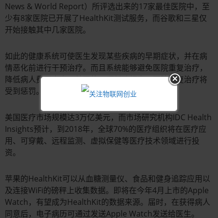
News & World Report）所评选出来的17家最佳医院中，至
少有8家医院已开展了HealthKit测试服务，而谷歌和三星仅
开始接触其中几家医院。
如此的健康系统可使医生发现某些疾病的早期症状，并在病
情恶化前进行干预治疗。而且系统能够避免医院重复治疗，
降低病人费用支出。美国的一项新政规定，医院重复治疗将
受到惩罚。
美国医疗市场规模达3万亿美元，而市场研究机构IDC Health
Insights预计，到2018年，全球70%的医疗组织将在医疗应
用、可穿戴、远程监测、虚拟保健等医疗技术领域进行投
资。
苹果的HealthKit可以从血糖测量仪、食品和健身追踪应用以
及连接WiFi的磅秤上收集数据。即将在今年4月上市的Apple
Watch，有望成为HealthKit的数据来源。届时，在获得病人
同意后，电子病历可通过发送Apple Watch发送给医生。