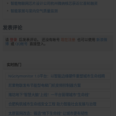
智能物联网芯片设计公司杭州微纳核芯获近亿首轮融资
智能家居与室内空气质量监测
发表评论
请
登录
后发表评论。 还没有帐号
现在注册
也可以使用
新浪微
博
或
QQ帐号
直接登入。
实时热门
NGcitymonitor 1.0平台：以智能边缘硬件重塑城市生命线精
准运维新范式
尼果物联发布节能型电梯门机变频控制器方案
潍坊地下“智慧大脑”上线！一平台管理城市“生命线”
合肥构筑城市生命线安全工程 助力智能社会发展与治理
太原管网改造：锻造“地下生命线” 让城市更有韧性