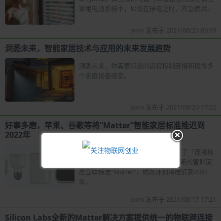
家用电池系统中，以便在停电之时，应急使用。
pom 发布于 2021/08/21-09:19
洞悉未来，智能家居技术与应用的未来发展趋势
洞悉未来，你需要知道的远程控制连接和操作多
个家庭设备感受。
pom 发布于 2021/08/20-17:22
好事多磨，苹果、谷歌等将“Matter”智能家居标准推迟到
2022年
苹果、谷歌、亚马逊等厂商此前参与了「连接标
准联盟」（CSA），计划发布一套全新的智能家
居互联标准“Matter”，据悉计划将推迟到2022
年。
pom 发布于 2021/08/17-17:21
Silicon Labs全新的Matter解决方案提供统一的物联网连接