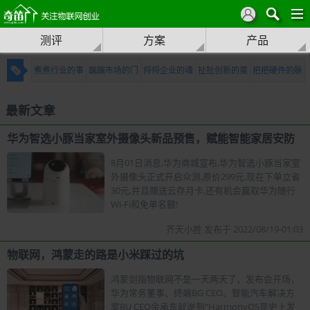
测评
方案
产品
煮煮行业的事
踹踹市场的门
捋捋企业的魂
扯扯创新的蛋
把把硬件的脉
最新文章
华为智选小豚当家室外摄像头新品预售，赋能智能家居安防
8月01日消息,华为商城宣布,华为智选小豚当家室
外摄像头正式开启众测,原价299元,现在下单立省
30元,并且赠送云存月卡,还有机会赢取华为随行
Wi-Fi和免单名额!
齐天小胜 发布于 2022/08/19-01:03
物联网，鸿蒙走的路是小米踩过的坑
鸿蒙剑指物联网不是一天两天了，发布会开场，
华为常务董事、终端BG CEO、智能汽车解决方
案BU CEO余承东就说到“HarmonyOS是史上发