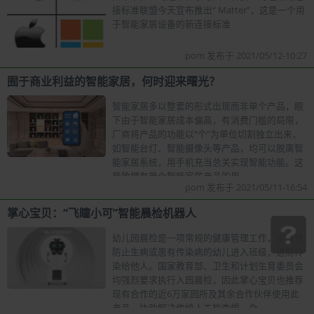
接标准联盟今天宣布推出“ Mat​​ter”，这是一个用
于智能家居设备的新连接标准
pom 发布于 2021/05/12-10:27
囿于商业利益的智能家居，何时迎来曙光？
智能家居多以整套的形式出现而非单个产品，眼
下由于智能家居成本偏高，有消费门槛的局限，
厂商将产品的功能以“个”为单位切割独立出来，
如智能台灯、智能摄像头等产品，均可以脱离智
能家居系统，用手机充当总关实现智能功能。这
导致拥有单个智能家居产品的用
pom 发布于 2021/05/11-16:54
掌心宝贝：“飞瞳小可”智能晨检机器人
幼儿园晨检是一项常规的健康管理工作，能有效
防止生病或患有传染病的幼儿进入班级，进而传
染给他人。国家教育部、卫生和计划生育委员会
均强烈要求执行入园晨检，因此掌心宝贝也推荐
现有合作的近6万家园所及其余合作伙伴使用此
产品，协助解决传统人工检查慢、杂